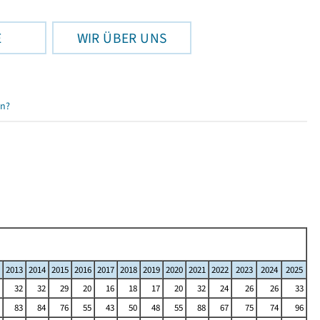
E
WIR ÜBER UNS
en?
2013
2014
2015
2016
2017
2018
2019
2020
2021
2022
2023
2024
2025
32
32
29
20
16
18
17
20
32
24
26
26
33
83
84
76
55
43
50
48
55
88
67
75
74
96