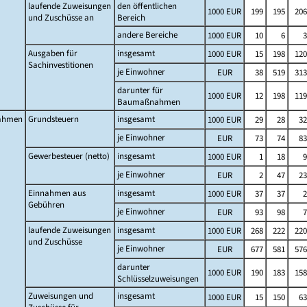
laufende Zuweisungen
den öffentlichen
1000 EUR
199
195
206
und Zuschüsse an
Bereich
andere Bereiche
1000 EUR
10
6
3
Ausgaben für
insgesamt
1000 EUR
15
198
120
Sachinvestitionen
je Einwohner
EUR
38
519
313
darunter für
1000 EUR
12
198
119
Baumaßnahmen
ahmen
Grundsteuern
insgesamt
1000 EUR
29
28
32
je Einwohner
EUR
73
74
83
Gewerbesteuer (netto)
insgesamt
1000 EUR
1
18
9
je Einwohner
EUR
2
47
23
Einnahmen aus
insgesamt
1000 EUR
37
37
2
Gebühren
je Einwohner
EUR
93
98
7
laufende Zuweisungen
insgesamt
1000 EUR
268
222
220
und Zuschüsse
je Einwohner
EUR
677
581
576
darunter
1000 EUR
190
183
158
Schlüsselzuweisungen
Zuweisungen und
insgesamt
1000 EUR
15
150
63