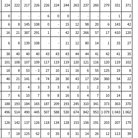
224
222
217
226
226
224
244
263
237
260
279
331
371
0
-
-
-
6
0
0
-
-
-
-
1
2
6
8
145
108
0
-
15
12
98
20
6
143
42
16
21
387
291
1
-
42
32
266
57
17
410
120
6
8
139
108
-
-
11
12
80
14
1
33
27
38
40
40
40
43
43
43
44
44
41
42
41
35
101
108
107
109
117
119
119
120
121
116
120
119
102
18
8
53
- 3
27
10
11
16
6
55
125
19
8
46
21
141
- 8
74
28
30
43
17
154
360
54
22
3
2
4
3
3
3
6
2
1
2
3
5
3
7
6
10
7
9
8
16
5
4
7
10
14
8
188
193
184
165
187
209
193
245
310
341
373
363
370
496
514
490
445
507
588
530
674
842
953
1 079
1 043
1 062
126
142
137
126
118
134
128
153
156
191
203
207
179
7
18
125
62
0
35
8
31
14
26
12
113
39