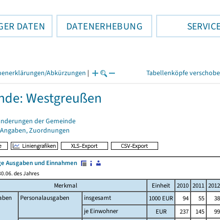
GER DATEN
DATENERHEBUNG
SERVIC
henerklärungen/Abkürzungen
|
Tabellenköpfe verschob
nde: Westgreußen
änderungen der Gemeinde
 Angaben, Zuordnungen
e Ausgaben und Einnahmen
0.06. des Jahres
Merkmal
Einheit
2010
2011
2012
aben
Personalausgaben
insgesamt
1000 EUR
94
55
38
je Einwohner
EUR
237
145
99