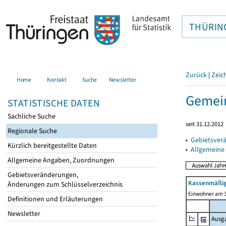
THÜRIN
Zurück
|
Zeic
Home
Kontakt
Suche
Newsletter
Gemein
STATISTISCHE DATEN
Sachliche Suche
seit 31.12.2012
Regionale Suche
▸
Gebietsver
Kürzlich bereitgestellte Daten
▸
Allgemeine
Allgemeine Angaben, Zuordnungen
Gebietsveränderungen,
Kassenmäßig
Änderungen zum Schlüsselverzeichnis
Einwohner am 3
Definitionen und Erläuterungen
Newsletter
Ausg