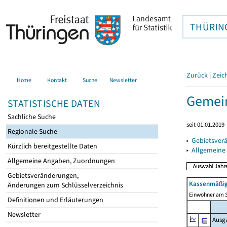
THÜRIN
Zurück
|
Zeic
Home
Kontakt
Suche
Newsletter
Gemein
STATISTISCHE DATEN
Sachliche Suche
seit 01.01.2019
Regionale Suche
▸
Gebietsver
Kürzlich bereitgestellte Daten
▸
Allgemeine
Allgemeine Angaben, Zuordnungen
Gebietsveränderungen,
Kassenmäßig
Änderungen zum Schlüsselverzeichnis
Einwohner am 3
Definitionen und Erläuterungen
Newsletter
Ausg