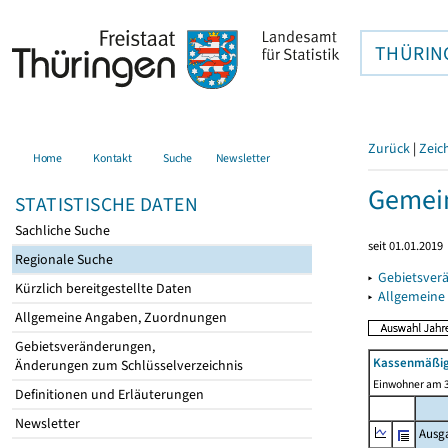
THÜRIN
Zurück
|
Zeic
Home
Kontakt
Suche
Newsletter
Gemein
STATISTISCHE DATEN
Sachliche Suche
seit 01.01.2019
Regionale Suche
▸
Gebietsver
Kürzlich bereitgestellte Daten
▸
Allgemeine
Allgemeine Angaben, Zuordnungen
Gebietsveränderungen,
Kassenmäßig
Änderungen zum Schlüsselverzeichnis
Einwohner am 3
Definitionen und Erläuterungen
Newsletter
Ausg