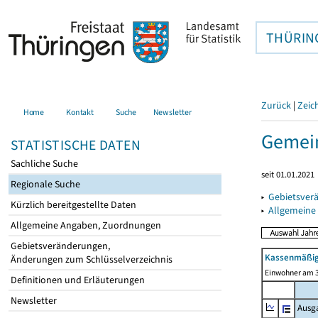
THÜRIN
Zurück
|
Zeic
Home
Kontakt
Suche
Newsletter
Gemein
STATISTISCHE DATEN
Sachliche Suche
seit 01.01.2021
Regionale Suche
▸
Gebietsver
Kürzlich bereitgestellte Daten
▸
Allgemeine
Allgemeine Angaben, Zuordnungen
Gebietsveränderungen,
Kassenmäßig
Änderungen zum Schlüsselverzeichnis
Einwohner am 3
Definitionen und Erläuterungen
Newsletter
Ausg