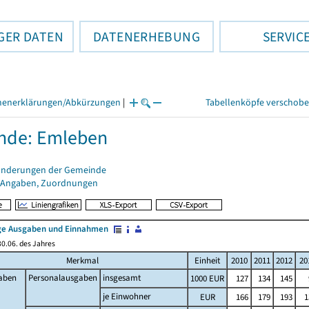
GER DATEN
DATENERHEBUNG
SERVIC
henerklärungen/Abkürzungen
|
Tabellenköpfe verschob
nde: Emleben
änderungen der Gemeinde
 Angaben, Zuordnungen
e Ausgaben und Einnahmen
0.06. des Jahres
Merkmal
Einheit
2010
2011
2012
20
aben
Personalausgaben
insgesamt
1000 EUR
127
134
145
je Einwohner
EUR
166
179
193
1