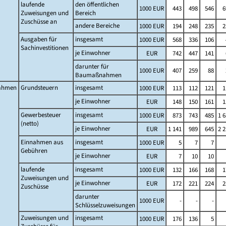
laufende
den öffentlichen
1000 EUR
443
498
546
6
Zuweisungen und
Bereich
Zuschüsse an
andere Bereiche
1000 EUR
194
248
235
2
Ausgaben für
insgesamt
1000 EUR
568
336
106
Sachinvestitionen
je Einwohner
EUR
742
447
141
darunter für
1000 EUR
407
259
88
Baumaßnahmen
ahmen
Grundsteuern
insgesamt
1000 EUR
113
112
121
1
je Einwohner
EUR
148
150
161
1
Gewerbesteuer
insgesamt
1000 EUR
873
743
485
1 
(netto)
je Einwohner
EUR
1 141
989
645
2 
Einnahmen aus
insgesamt
1000 EUR
5
7
7
Gebühren
je Einwohner
EUR
7
10
10
laufende
insgesamt
1000 EUR
132
166
168
1
Zuweisungen und
je Einwohner
EUR
172
221
224
2
Zuschüsse
darunter
1000 EUR
-
-
-
Schlüsselzuweisungen
Zuweisungen und
insgesamt
1000 EUR
176
136
5