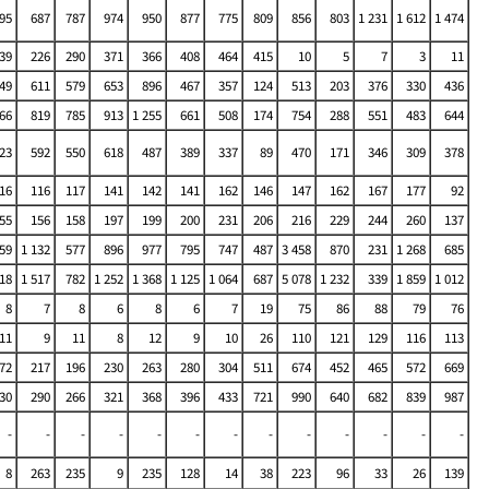
95
687
787
974
950
877
775
809
856
803
1 231
1 612
1 474
39
226
290
371
366
408
464
415
10
5
7
3
11
49
611
579
653
896
467
357
124
513
203
376
330
436
66
819
785
913
1 255
661
508
174
754
288
551
483
644
23
592
550
618
487
389
337
89
470
171
346
309
378
16
116
117
141
142
141
162
146
147
162
167
177
92
55
156
158
197
199
200
231
206
216
229
244
260
137
659
1 132
577
896
977
795
747
487
3 458
870
231
1 268
685
218
1 517
782
1 252
1 368
1 125
1 064
687
5 078
1 232
339
1 859
1 012
8
7
8
6
8
6
7
19
75
86
88
79
76
11
9
11
8
12
9
10
26
110
121
129
116
113
72
217
196
230
263
280
304
511
674
452
465
572
669
30
290
266
321
368
396
433
721
990
640
682
839
987
-
-
-
-
-
-
-
-
-
-
-
-
-
8
263
235
9
235
128
14
38
223
96
33
26
139