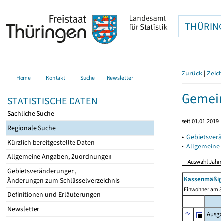
THÜRIN
Zurück
|
Zeic
Home
Kontakt
Suche
Newsletter
Gemein
STATISTISCHE DATEN
Sachliche Suche
seit 01.01.2019
Regionale Suche
▸
Gebietsver
Kürzlich bereitgestellte Daten
▸
Allgemeine
Allgemeine Angaben, Zuordnungen
Gebietsveränderungen,
Kassenmäßig
Änderungen zum Schlüsselverzeichnis
Einwohner am 3
Definitionen und Erläuterungen
Newsletter
Ausg