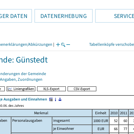
GER DATEN
DATENERHEBUNG
SERVIC
henerklärungen/Abkürzungen
|
Tabellenköpfe verschob
de: Günstedt
änderungen der Gemeinde
 Angaben, Zuordnungen
e Ausgaben und Einnahmen
0.06. des Jahres
Merkmal
Einheit
2010
2011
20
aben
Personalausgaben
insgesamt
1000 EUR
52
60
je Einwohner
EUR
66
77