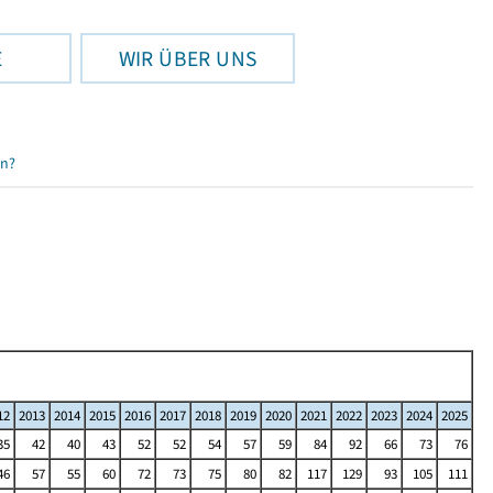
E
WIR ÜBER UNS
en?
12
2013
2014
2015
2016
2017
2018
2019
2020
2021
2022
2023
2024
2025
35
42
40
43
52
52
54
57
59
84
92
66
73
76
46
57
55
60
72
73
75
80
82
117
129
93
105
111