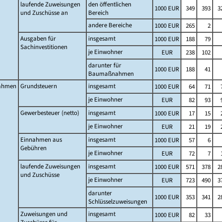
laufende Zuweisungen
den öffentlichen
1000 EUR
349
393
3
und Zuschüsse an
Bereich
andere Bereiche
1000 EUR
265
2
Ausgaben für
insgesamt
1000 EUR
188
79
Sachinvestitionen
je Einwohner
EUR
238
102
darunter für
1000 EUR
188
41
Baumaßnahmen
ahmen
Grundsteuern
insgesamt
1000 EUR
64
71
je Einwohner
EUR
82
93
Gewerbesteuer (netto)
insgesamt
1000 EUR
17
15
je Einwohner
EUR
21
19
Einnahmen aus
insgesamt
1000 EUR
57
6
Gebühren
je Einwohner
EUR
72
7
laufende Zuweisungen
insgesamt
1000 EUR
571
378
2
und Zuschüsse
je Einwohner
EUR
723
490
3
darunter
1000 EUR
353
341
2
Schlüsselzuweisungen
Zuweisungen und
insgesamt
1000 EUR
82
33