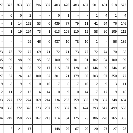
27
373
363
386
396
382
403
420
483
467
501
491
518
573
-
0
0
2
-
-
0
1
-
-
1
4
1
4
-
1
14
163
53
0
439
77
79
11
41
64
76
146
-
1
19
224
73
1
613
108
110
15
58
90
109
212
-
-
-
29
46
0
437
10
78
10
1
-
56
139
73
73
72
72
69
71
72
71
73
72
72
74
70
68
95
99
98
99
95
98
100
99
101
101
102
104
100
99
20
38
18
105
72
117
215
87
128
43
144
69
244
49
27
52
24
145
100
162
301
121
179
60
203
97
350
72
9
8
9
9
10
10
7
6
7
10
12
9
13
11
12
11
12
13
14
14
10
9
10
14
17
12
19
16
83
272
272
274
269
214
234
253
259
305
278
362
348
404
70
368
372
378
373
297
327
352
361
424
393
512
499
588
84
249
258
272
267
213
214
184
175
175
186
270
265
305
-
2
21
17
-
-
148
29
67
20
20
27
27
25