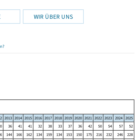
E
WIR ÜBER UNS
en?
2
2013
2014
2015
2016
2017
2018
2019
2020
2021
2022
2023
2024
2025
0
36
41
41
32
38
33
37
36
42
50
54
57
52
6
144
166
162
134
159
134
153
150
175
216
232
246
228