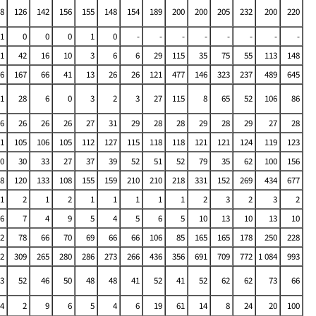
8
126
142
156
155
148
154
189
200
200
205
232
200
220
1
0
0
0
1
0
-
-
-
-
-
-
-
-
1
42
16
10
3
6
6
29
115
35
75
55
113
148
6
167
66
41
13
26
26
121
477
146
323
237
489
645
1
28
6
0
3
2
3
27
115
8
65
52
106
86
6
26
26
26
27
31
29
28
28
29
28
29
27
28
1
105
106
105
112
127
115
118
118
121
121
124
119
123
0
30
33
27
37
39
52
51
52
79
35
62
100
156
8
120
133
108
155
159
210
210
218
331
152
269
434
677
1
2
1
2
1
1
1
1
1
2
3
2
3
2
6
7
4
9
5
4
5
6
5
10
13
10
13
10
2
78
66
70
69
66
66
106
85
165
165
178
250
228
2
309
265
280
286
273
266
436
356
691
709
772
1 084
993
3
52
46
50
48
48
41
52
41
52
62
62
73
66
4
2
9
6
5
4
6
19
61
14
8
24
20
100