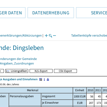
GER DATEN
DATENERHEBUNG
SERVIC
henerklärungen/Abkürzungen
|
Tabellenköpfe verschob
de: Dingsleben
änderungen der Gemeinde
 Angaben, Zuordnungen
e Ausgaben und Einnahmen
0.06. des Jahres
Merkmal
Einheit
2010
2011
201
aben
Personalausgaben
insgesamt
1000 EUR
56
45
4
je Einwohner
EUR
207
173
15