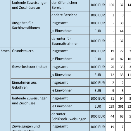
laufende Zuweisungen
den öffentlichen
1000 EUR
160
137
14
und Zuschüsse an
Bereich
andere Bereiche
1000 EUR
1
0
Ausgaben für
insgesamt
1000 EUR
-
38
Sachinvestitionen
je Einwohner
EUR
-
144
darunter für
1000 EUR
-
37
Baumaßnahmen
ahmen
Grundsteuern
insgesamt
1000 EUR
19
22
2
je Einwohner
EUR
70
82
10
Gewerbesteuer (netto)
insgesamt
1000 EUR
20
35
3
je Einwohner
EUR
72
133
11
Einnahmen aus
insgesamt
1000 EUR
2
2
Gebühren
je Einwohner
EUR
9
8
laufende Zuweisungen
insgesamt
1000 EUR
81
94
8
und Zuschüsse
je Einwohner
EUR
299
361
32
darunter
1000 EUR
44
63
5
Schlüsselzuweisungen
Zuweisungen und
insgesamt
1000 EUR
19
7