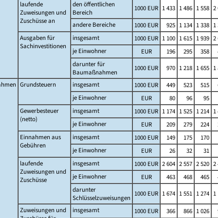
laufende
den öffentlichen
1000 EUR
1 433
1 486
1 558
2
Zuweisungen und
Bereich
Zuschüsse an
andere Bereiche
1000 EUR
925
1 134
1 338
1
Ausgaben für
insgesamt
1000 EUR
1 100
1 615
1 939
2
Sachinvestitionen
je Einwohner
EUR
196
295
358
darunter für
1000 EUR
970
1 218
1 655
1
Baumaßnahmen
ahmen
Grundsteuern
insgesamt
1000 EUR
449
523
515
je Einwohner
EUR
80
96
95
Gewerbesteuer
insgesamt
1000 EUR
1 174
1 525
1 214
1
(netto)
je Einwohner
EUR
209
279
224
Einnahmen aus
insgesamt
1000 EUR
149
175
170
Gebühren
je Einwohner
EUR
26
32
31
laufende
insgesamt
1000 EUR
2 604
2 557
2 520
2
Zuweisungen und
je Einwohner
EUR
463
468
465
Zuschüsse
darunter
1000 EUR
1 674
1 551
1 274
1
Schlüsselzuweisungen
Zuweisungen und
insgesamt
1000 EUR
366
866
1 026