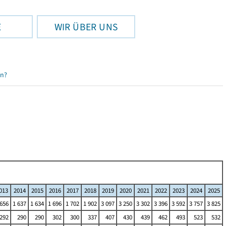
E
WIR ÜBER UNS
en?
013
2014
2015
2016
2017
2018
2019
2020
2021
2022
2023
2024
2025
 656
1 637
1 634
1 696
1 702
1 902
3 097
3 250
3 302
3 396
3 592
3 757
3 825
292
290
290
302
300
337
407
430
439
462
493
523
532