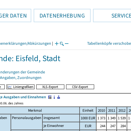
GER DATEN
DATENERHEBUNG
SERVIC
henerklärungen/Abkürzungen
|
Tabellenköpfe verschob
de: Eisfeld, Stadt
änderungen der Gemeinde
 Angaben, Zuordnungen
e Ausgaben und Einnahmen
0.06. des Jahres
Merkmal
Einheit
2010
2011
2012
2
aben
Personalausgaben
insgesamt
1000 EUR
1 373
1 349
1 539
1
je Einwohner
EUR
244
247
284