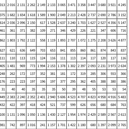
 013
2 016
2 131
2 262
2 149
2 133
3 065
3 471
3 358
3 447
3 680
3 921
4 245
 375
1 682
1 654
1 618
1 589
1 900
2 049
2 213
2 428
2 737
2 690
2 786
3 152
 614
2 036
2 096
2 150
617
1 528
2 637
3 240
1 703
1 627
2 527
4 356
5 147
461
361
371
382
109
271
346
429
226
221
347
606
716
 862
1 803
1 792
2 122
558
1 119
1 893
2 707
1 072
1 275
2 208
3 626
4 877
627
621
636
649
703
653
841
855
860
861
874
843
837
111
110
113
115
124
116
111
113
114
117
120
117
116
 405
1 481
969
773
1 994
2 153
1 378
1 302
2 397
2 093
2 231
3 973
2 634
248
262
172
137
352
381
181
172
319
285
306
553
366
176
223
223
197
196
197
377
295
362
405
388
380
386
31
40
40
35
35
35
50
39
48
55
53
53
54
 449
2 383
2 240
2 352
2 401
2 940
5 606
4 523
4 707
4 823
4 958
4 916
5 483
432
422
397
418
424
521
737
599
626
656
680
684
763
 100
1 131
1 096
1 050
1 136
1 430
2 127
1 954
1 974
2 429
2 589
2 567
2 613
981
742
897
1 016
241
1 157
1 701
1 422
1 180
680
1 397
2 099
2 765