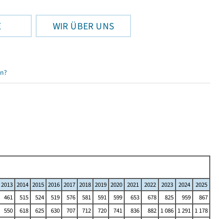
E
WIR ÜBER UNS
en?
2013
2014
2015
2016
2017
2018
2019
2020
2021
2022
2023
2024
2025
461
515
524
519
576
581
591
599
653
678
825
959
867
550
618
625
630
707
712
720
741
836
882
1 086
1 291
1 178