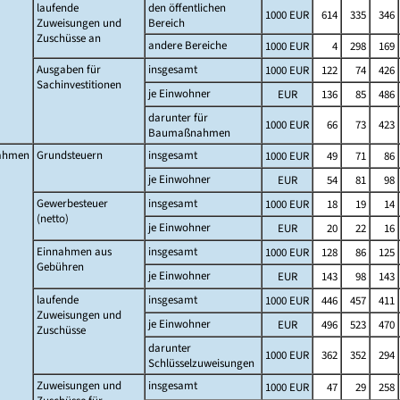
laufende
den öffentlichen
1000 EUR
614
335
346
Zuweisungen und
Bereich
Zuschüsse an
andere Bereiche
1000 EUR
4
298
169
Ausgaben für
insgesamt
1000 EUR
122
74
426
Sachinvestitionen
je Einwohner
EUR
136
85
486
darunter für
1000 EUR
66
73
423
Baumaßnahmen
ahmen
Grundsteuern
insgesamt
1000 EUR
49
71
86
je Einwohner
EUR
54
81
98
Gewerbesteuer
insgesamt
1000 EUR
18
19
14
(netto)
je Einwohner
EUR
20
22
16
Einnahmen aus
insgesamt
1000 EUR
128
86
125
Gebühren
je Einwohner
EUR
143
98
143
laufende
insgesamt
1000 EUR
446
457
411
Zuweisungen und
je Einwohner
EUR
496
523
470
Zuschüsse
darunter
1000 EUR
362
352
294
Schlüsselzuweisungen
Zuweisungen und
insgesamt
1000 EUR
47
29
258