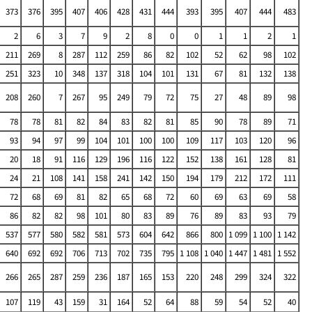
373
376
395
407
406
428
431
444
393
395
407
444
483
2
6
3
7
9
2
8
0
0
1
1
2
1
211
269
8
287
112
259
86
82
102
52
62
98
102
251
323
10
348
137
318
104
101
131
67
81
132
138
208
260
7
267
95
249
79
72
75
27
48
89
98
78
78
81
82
84
83
82
81
85
90
78
89
71
93
94
97
99
104
101
100
100
109
117
103
120
96
20
18
91
116
129
196
116
122
152
138
161
128
81
24
21
108
141
158
241
142
150
194
179
212
172
111
72
68
69
81
82
65
68
72
60
69
63
69
58
86
82
82
98
101
80
83
89
76
89
83
93
79
537
577
580
582
581
573
604
642
866
800
1 099
1 100
1 142
640
692
692
706
713
702
735
795
1 108
1 040
1 447
1 481
1 552
266
265
287
259
236
187
165
153
220
248
299
324
322
107
119
43
159
31
164
52
64
88
59
54
52
40