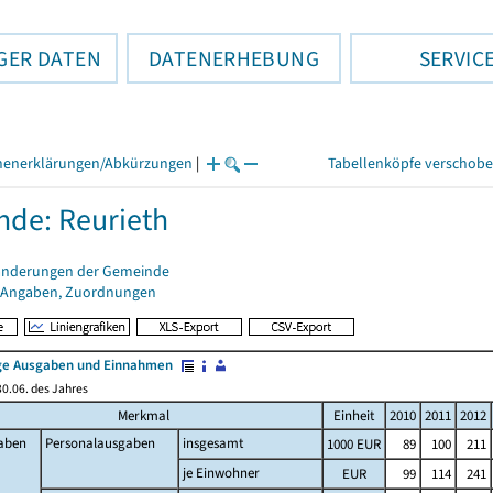
GER DATEN
DATENERHEBUNG
SERVIC
henerklärungen/Abkürzungen
|
Tabellenköpfe verschob
de: Reurieth
änderungen der Gemeinde
 Angaben, Zuordnungen
e Ausgaben und Einnahmen
0.06. des Jahres
Merkmal
Einheit
2010
2011
2012
aben
Personalausgaben
insgesamt
1000 EUR
89
100
211
je Einwohner
EUR
99
114
241