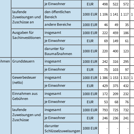
je Einwohner
EUR
498
522
572
laufende
den öffentlichen
1000 EUR
1 106
1 141
1 117
1
Zuweisungen und
Bereich
Zuschüsse an
andere Bereiche
1000 EUR
46
49
35
Ausgaben für
insgesamt
1000 EUR
222
459
186
Sachinvestitionen
je Einwohner
EUR
69
149
61
darunter für
1000 EUR
220
400
123
Baumaßnahmen
ahmen
Grundsteuern
insgesamt
1000 EUR
242
316
295
je Einwohner
EUR
75
103
97
Gewerbesteuer
insgesamt
1000 EUR
1 386
1 153
1 313
1
(netto)
je Einwohner
EUR
429
375
432
Einnahmen aus
insgesamt
1000 EUR
172
209
232
Gebühren
je Einwohner
EUR
53
68
76
laufende
insgesamt
1000 EUR
793
725
732
Zuweisungen und
je Einwohner
EUR
246
236
241
Zuschüsse
darunter
1000 EUR
-
-
-
Schlüsselzuweisungen