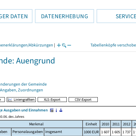
GER DATEN
DATENERHEBUNG
SERVIC
henerklärungen/Abkürzungen
|
Tabellenköpfe verschob
nde: Auengrund
änderungen der Gemeinde
 Angaben, Zuordnungen
e Ausgaben und Einnahmen
0.06. des Jahres
Merkmal
Einheit
2010
2011
2012
2
aben
Personalausgaben
insgesamt
1000 EUR
1 607
1 605
1 737
1