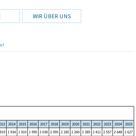
E
WIR ÜBER UNS
en?
013
2014
2015
2016
2017
2018
2019
2020
2021
2022
2023
2024
2025
 919
1 934
1 910
1 995
2 038
2 095
2 185
2 260
2 385
2 411
2 557
2 648
2 627