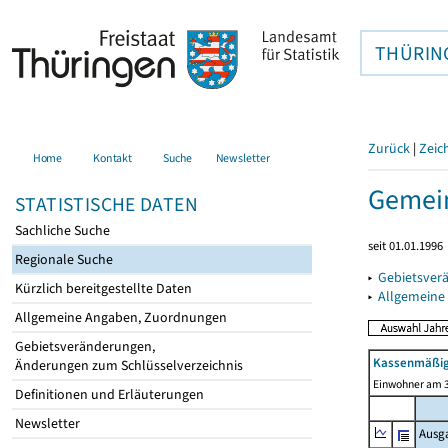
THÜRIN
Zurück
|
Zeic
Home
Kontakt
Suche
Newsletter
Gemei
STATISTISCHE DATEN
Sachliche Suche
seit 01.01.1996
Regionale Suche
▸
Gebietsver
Kürzlich bereitgestellte Daten
▸
Allgemeine
Allgemeine Angaben, Zuordnungen
Gebietsveränderungen,
Kassenmäßig
Änderungen zum Schlüsselverzeichnis
Einwohner am 3
Definitionen und Erläuterungen
Newsletter
Ausg