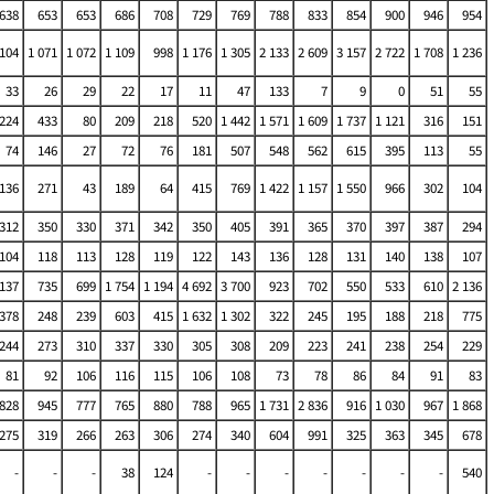
638
653
653
686
708
729
769
788
833
854
900
946
954
 104
1 071
1 072
1 109
998
1 176
1 305
2 133
2 609
3 157
2 722
1 708
1 236
33
26
29
22
17
11
47
133
7
9
0
51
55
224
433
80
209
218
520
1 442
1 571
1 609
1 737
1 121
316
151
74
146
27
72
76
181
507
548
562
615
395
113
55
136
271
43
189
64
415
769
1 422
1 157
1 550
966
302
104
312
350
330
371
342
350
405
391
365
370
397
387
294
104
118
113
128
119
122
143
136
128
131
140
138
107
 137
735
699
1 754
1 194
4 692
3 700
923
702
550
533
610
2 136
378
248
239
603
415
1 632
1 302
322
245
195
188
218
775
244
273
310
337
330
305
308
209
223
241
238
254
229
81
92
106
116
115
106
108
73
78
86
84
91
83
828
945
777
765
880
788
965
1 731
2 836
916
1 030
967
1 868
275
319
266
263
306
274
340
604
991
325
363
345
678
-
-
-
38
124
-
-
-
-
-
-
-
540