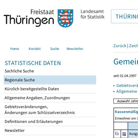
THÜRIN
Zurück
|
Zeic
Home
Kontakt
Suche
Newsletter
Gemei
STATISTISCHE DATEN
Sachliche Suche
seit 01.04.1997
Regionale Suche
▸
Gebietsver
Kürzlich bereitgestellte Daten
▸
Allgemeine
Allgemeine Angaben, Zuordnungen
Gebietsveränderungen,
Kassenmäßig
Änderungen zum Schlüsselverzeichnis
Einwohner am 3
Definitionen und Erläuterungen
Newsletter
Ausg