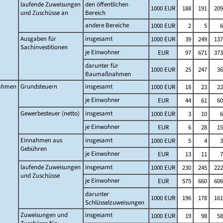
laufende Zuweisungen
den öffentlichen
1000 EUR
188
191
209
und Zuschüsse an
Bereich
andere Bereiche
1000 EUR
2
5
6
Ausgaben für
insgesamt
1000 EUR
39
249
137
Sachinvestitionen
je Einwohner
EUR
97
671
373
darunter für
1000 EUR
25
247
36
Baumaßnahmen
ahmen
Grundsteuern
insgesamt
1000 EUR
18
23
22
je Einwohner
EUR
44
61
60
Gewerbesteuer (netto)
insgesamt
1000 EUR
3
10
6
je Einwohner
EUR
6
28
15
Einnahmen aus
insgesamt
1000 EUR
5
4
3
Gebühren
je Einwohner
EUR
13
11
7
laufende Zuweisungen
insgesamt
1000 EUR
230
245
222
und Zuschüsse
je Einwohner
EUR
575
660
606
darunter
1000 EUR
196
178
161
Schlüsselzuweisungen
Zuweisungen und
insgesamt
1000 EUR
19
98
58