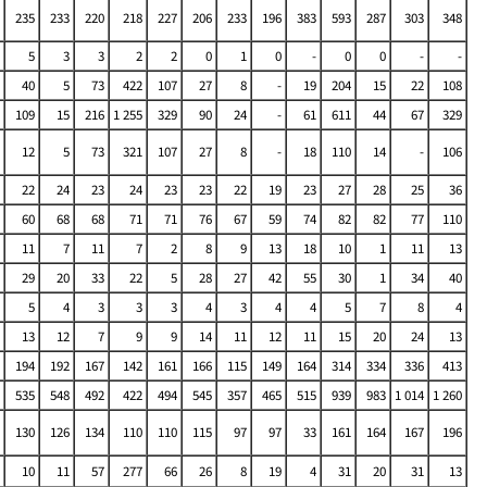
235
233
220
218
227
206
233
196
383
593
287
303
348
5
3
3
2
2
0
1
0
-
0
0
-
-
40
5
73
422
107
27
8
-
19
204
15
22
108
109
15
216
1 255
329
90
24
-
61
611
44
67
329
12
5
73
321
107
27
8
-
18
110
14
-
106
22
24
23
24
23
23
22
19
23
27
28
25
36
60
68
68
71
71
76
67
59
74
82
82
77
110
11
7
11
7
2
8
9
13
18
10
1
11
13
29
20
33
22
5
28
27
42
55
30
1
34
40
5
4
3
3
3
4
3
4
4
5
7
8
4
13
12
7
9
9
14
11
12
11
15
20
24
13
194
192
167
142
161
166
115
149
164
314
334
336
413
535
548
492
422
494
545
357
465
515
939
983
1 014
1 260
130
126
134
110
110
115
97
97
33
161
164
167
196
10
11
57
277
66
26
8
19
4
31
20
31
13