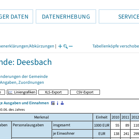
GER DATEN
DATENERHEBUNG
SERVIC
henerklärungen/Abkürzungen
|
Tabellenköpfe verschob
nde: Deesbach
änderungen der Gemeinde
 Angaben, Zuordnungen
e Ausgaben und Einnahmen
0.06. des Jahres
Merkmal
Einheit
2010
2011
2012
aben
Personalausgaben
insgesamt
1000 EUR
55
89
110
je Einwohner
EUR
138
241
299