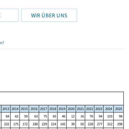
E
WIR ÜBER UNS
en?
2013
2014
2015
2016
2017
2018
2019
2020
2021
2022
2023
2024
2025
84
62
59
63
75
65
46
12
16
76
94
103
98
232
175
172
188
229
214
142
39
50
228
277
312
298