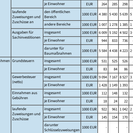
je Einwohner
EUR
264
285
298
laufende
den öffentlichen
1000 EUR
4 380
5 430
5 639
5
Zuweisungen und
Bereich
Zuschüsse an
andere Bereiche
1000 EUR
1 007
1 278
1 385
1
Ausgaben für
insgesamt
1000 EUR
6 009
5 192
4 502
3
Sachinvestitionen
je Einwohner
EUR
944
833
736
darunter für
1000 EUR
5 584
4 438
4 223
2
Baumaßnahmen
ahmen
Grundsteuern
insgesamt
1000 EUR
531
525
526
je Einwohner
EUR
83
84
86
Gewerbesteuer
insgesamt
1000 EUR
9 094
7 167
8 527
3
(netto)
je Einwohner
EUR
1 428
1 149
1 393
Einnahmen aus
insgesamt
1000 EUR
112
148
132
Gebühren
je Einwohner
EUR
18
24
22
laufende
insgesamt
1000 EUR
922
961
1 042
2
Zuweisungen und
je Einwohner
EUR
145
154
170
Zuschüsse
darunter
1000 EUR
-
-
-
Schlüsselzuweisungen