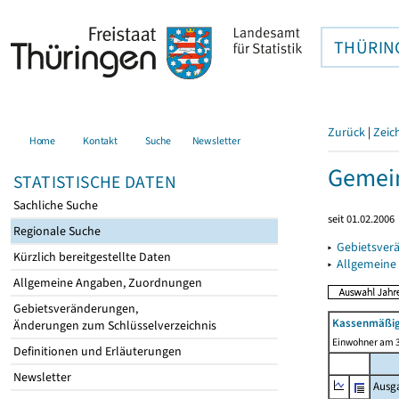
THÜRIN
Zurück
|
Zeic
Home
Kontakt
Suche
Newsletter
Gemein
STATISTISCHE DATEN
Sachliche Suche
seit 01.02.2006
Regionale Suche
▸
Gebietsver
Kürzlich bereitgestellte Daten
▸
Allgemeine
Allgemeine Angaben, Zuordnungen
Gebietsveränderungen,
Kassenmäßig
Änderungen zum Schlüsselverzeichnis
Einwohner am 3
Definitionen und Erläuterungen
Newsletter
Ausg