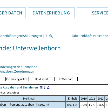
GER DATEN
DATENERHEBUNG
SERVIC
henerklärungen/Abkürzungen
|
Tabellenköpfe verschob
de: Unterwellenborn
änderungen der Gemeinde
 Angaben, Zuordnungen
e Ausgaben und Einnahmen
0.06. des Jahres
Merkmal
Einheit
2010
2011
2012
2
aben
Personalausgaben
insgesamt
1000 EUR
1 680
1 776
1 825
2