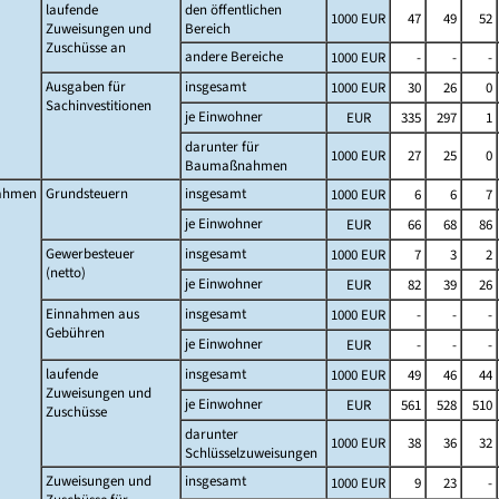
laufende
den öffentlichen
1000 EUR
47
49
52
Zuweisungen und
Bereich
Zuschüsse an
andere Bereiche
1000 EUR
-
-
-
Ausgaben für
insgesamt
1000 EUR
30
26
0
Sachinvestitionen
je Einwohner
EUR
335
297
1
darunter für
1000 EUR
27
25
0
Baumaßnahmen
ahmen
Grundsteuern
insgesamt
1000 EUR
6
6
7
je Einwohner
EUR
66
68
86
Gewerbesteuer
insgesamt
1000 EUR
7
3
2
(netto)
je Einwohner
EUR
82
39
26
Einnahmen aus
insgesamt
1000 EUR
-
-
-
Gebühren
je Einwohner
EUR
-
-
-
laufende
insgesamt
1000 EUR
49
46
44
Zuweisungen und
je Einwohner
EUR
561
528
510
Zuschüsse
darunter
1000 EUR
38
36
32
Schlüsselzuweisungen
Zuweisungen und
insgesamt
1000 EUR
9
23
-