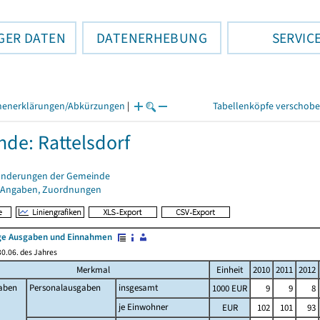
GER DATEN
DATENERHEBUNG
SERVIC
henerklärungen/Abkürzungen
|
Tabellenköpfe verschob
de: Rattelsdorf
änderungen der Gemeinde
 Angaben, Zuordnungen
e Ausgaben und Einnahmen
0.06. des Jahres
Merkmal
Einheit
2010
2011
2012
aben
Personalausgaben
insgesamt
1000 EUR
9
9
8
je Einwohner
EUR
102
101
93