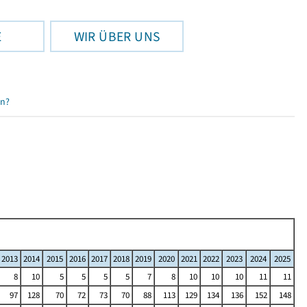
E
WIR ÜBER UNS
en?
2013
2014
2015
2016
2017
2018
2019
2020
2021
2022
2023
2024
2025
8
10
5
5
5
5
7
8
10
10
10
11
11
97
128
70
72
73
70
88
113
129
134
136
152
148