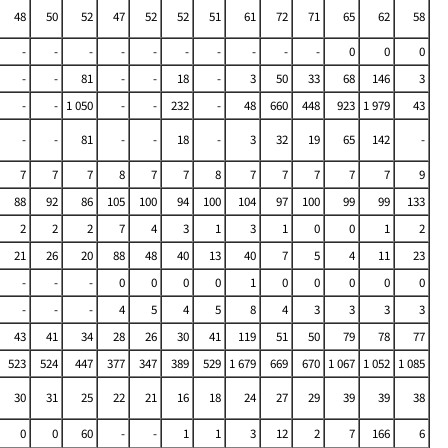
48
50
52
47
52
52
51
61
72
71
65
62
58
-
-
-
-
-
-
-
-
-
-
0
0
0
-
-
81
-
-
18
-
3
50
33
68
146
3
-
-
1 050
-
-
232
-
48
660
448
923
1 979
43
-
-
81
-
-
18
-
3
32
19
65
142
-
7
7
7
8
7
7
8
7
7
7
7
7
9
88
92
86
105
100
94
100
104
97
100
99
99
133
2
2
2
7
4
3
1
3
1
0
0
1
2
21
26
20
88
48
40
13
40
7
5
4
11
23
-
-
-
0
0
0
0
1
0
0
0
0
0
-
-
-
4
5
4
5
8
4
3
3
3
3
43
41
34
28
26
30
41
119
51
50
79
78
77
523
524
447
377
347
389
529
1 679
669
670
1 067
1 052
1 085
30
31
25
22
21
16
18
24
27
29
39
39
38
0
0
60
-
-
1
1
3
12
2
7
166
6