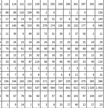
6
116
114
121
122
129
251
255
330
296
301
297
292
194
3
89
89
110
109
95
2
0
-
1
1
0
-
130
6
17
40
14
92
27
82
51
37
8
38
50
2
149
5
57
140
48
319
95
279
174
126
29
132
177
9
548
5
11
39
9
89
22
72
51
30
2
27
50
2
11
4
23
24
23
24
24
24
24
23
25
26
25
24
29
3
79
83
81
83
85
80
80
79
88
88
88
88
108
2
10
12
17
25
32
20
18
25
27
31
15
12
30
2
33
42
59
87
114
68
59
86
95
107
53
45
110
2
1
2
2
1
2
2
2
2
2
3
2
1
9
7
4
7
9
5
8
7
7
6
8
11
7
4
31
8
156
144
165
159
150
171
167
207
229
267
275
283
286
2
527
510
577
553
537
580
564
714
801
921
972
1 029
1 053
4
78
67
78
66
60
67
57
81
80
103
97
104
107
-
1
9
14
1
0
3
8
33
17
40
12
17
23