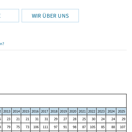
E
WIR ÜBER UNS
en?
2
2013
2014
2015
2016
2017
2018
2019
2020
2021
2022
2023
2024
2025
6
23
21
21
31
31
29
27
28
25
30
24
24
29
3
79
75
73
106
111
97
91
98
87
105
85
88
107