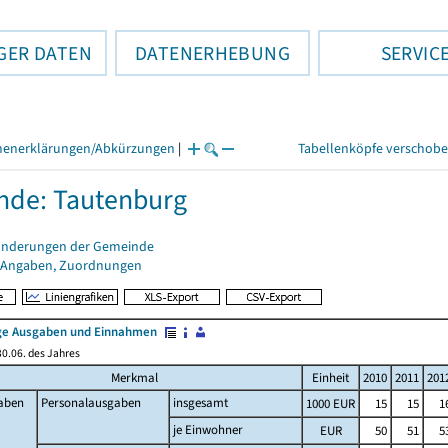
GER DATEN
DATENERHEBUNG
SERVIC
henerklärungen/Abkürzungen
|
Tabellenköpfe verschob
nde: Tautenburg
änderungen der Gemeinde
 Angaben, Zuordnungen
e Ausgaben und Einnahmen
0.06. des Jahres
Merkmal
Einheit
2010
2011
201
aben
Personalausgaben
insgesamt
1000 EUR
15
15
1
je Einwohner
EUR
50
51
5