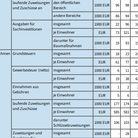
laufende Zuweisungen
den öffentlichen
1000 EUR
96
98
10
und Zuschüsse an
Bereich
andere Bereiche
1000 EUR
86
94
9
Ausgaben für
insgesamt
1000 EUR
22
96
1
Sachinvestitionen
je Einwohner
EUR
73
321
5
darunter für
1000 EUR
19
93
1
Baumaßnahmen
ahmen
Grundsteuern
insgesamt
1000 EUR
18
23
2
je Einwohner
EUR
61
77
8
Gewerbesteuer (netto)
insgesamt
1000 EUR
6
11
1
je Einwohner
EUR
19
38
4
Einnahmen aus
insgesamt
1000 EUR
1
2
Gebühren
je Einwohner
EUR
5
6
laufende Zuweisungen
insgesamt
1000 EUR
177
174
16
und Zuschüsse
je Einwohner
EUR
585
583
57
darunter
1000 EUR
106
103
9
Schlüsselzuweisungen
Zuweisungen und
insgesamt
1000 EUR
-
28