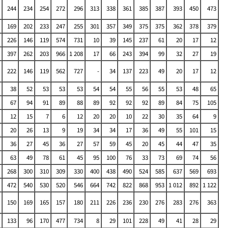
244
234
254
272
296
313
338
361
385
387
393
450
473
169
202
233
247
255
301
357
349
375
375
362
378
379
226
146
119
574
731
10
39
145
237
61
20
17
12
397
262
203
966
1 208
17
66
243
394
99
32
27
19
222
146
119
562
727
-
34
137
223
49
20
17
12
38
52
53
53
53
54
54
55
56
55
53
48
65
67
94
91
89
88
89
92
92
92
89
84
75
105
12
15
7
6
12
20
20
10
22
30
35
64
9
20
26
13
9
19
34
34
17
36
49
55
101
15
36
27
45
36
27
57
59
45
20
45
44
47
35
63
49
78
61
45
95
100
76
33
73
69
74
56
268
300
310
309
330
400
438
490
524
585
637
569
693
472
540
530
520
546
664
742
822
868
953
1 012
892
1 122
150
169
165
157
180
211
226
236
230
276
283
276
363
133
96
170
477
734
8
29
101
228
49
41
28
29