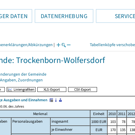
GER DATEN
DATENERHEBUNG
SERVIC
henerklärungen/Abkürzungen
|
Tabellenköpfe verschob
de: Trockenborn-Wolfersdorf
änderungen der Gemeinde
 Angaben, Zuordnungen
e Ausgaben und Einnahmen
0.06. des Jahres
Merkmal
Einheit
2010
2011
2012
aben
Personalausgaben
insgesamt
1000 EUR
103
78
78
je Einwohner
EUR
170
135
138