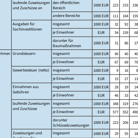
laufende Zuweisungen
den öffentlichen
1000 EUR
223
233
236
und Zuschüsse an
Bereich
andere Bereiche
1000 EUR
111
164
155
Ausgaben für
insgesamt
1000 EUR
32
92
38
Sachinvestitionen
je Einwohner
EUR
54
159
68
darunter für
1000 EUR
31
86
27
Baumaßnahmen
ahmen
Grundsteuern
insgesamt
1000 EUR
40
40
40
je Einwohner
EUR
67
69
70
Gewerbesteuer (netto)
insgesamt
1000 EUR
9
16
8
je Einwohner
EUR
15
27
13
Einnahmen aus
insgesamt
1000 EUR
28
19
24
Gebühren
je Einwohner
EUR
46
33
42
laufende Zuweisungen
insgesamt
1000 EUR
348
319
276
und Zuschüsse
je Einwohner
EUR
577
552
490
darunter
1000 EUR
223
206
159
Schlüsselzuweisungen
Zuweisungen und
insgesamt
1000 EUR
29
55
18