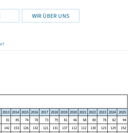
E
WIR ÜBER UNS
en?
2013
2014
2015
2016
2017
2018
2019
2020
2021
2022
2023
2024
2025
81
85
74
78
73
79
81
66
68
80
78
82
94
142
153
126
132
121
131
137
112
112
130
123
129
152