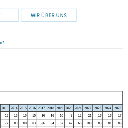
E
WIR ÜBER UNS
en?
2013
2014
2015
2016
2017
2018
2019
2020
2021
2022
2023
2024
2025
15
15
15
15
16
16
10
9
12
21
16
16
17
77
80
80
83
86
84
52
47
66
108
83
81
89