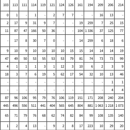
103
113
111
114
119
121
124
126
161
194
209
206
214
0
1
-
1
-
2
7
7
-
-
16
13
-
2
17
9
31
9
7
-
-
19
259
7
25
15
11
87
47
166
50
36
-
-
104
1 336
37
125
77
-
17
8
30
7
0
-
-
14
259
6
18
6
9
10
9
10
10
10
10
15
15
14
14
14
19
47
49
50
53
55
53
53
79
81
74
73
73
99
4
1
1
1
3
1
12
3
10
6
2
3
9
18
3
7
6
19
5
62
17
54
32
10
13
46
-
-
-
-
-
-
-
-
-
-
-
1
1
-
-
-
-
-
-
-
-
-
-
-
4
4
87
96
106
95
79
76
106
119
151
171
208
240
204
445
496
556
511
441
404
565
645
804
881
1 063
1 218
1 073
65
71
79
76
68
62
74
82
84
99
108
135
140
1
2
4
13
-
9
2
8
17
223
10
29
20