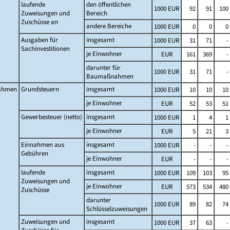
laufende
den öffentlichen
1000 EUR
92
91
100
Zuweisungen und
Bereich
Zuschüsse an
andere Bereiche
1000 EUR
0
0
0
Ausgaben für
insgesamt
1000 EUR
31
71
-
Sachinvestitionen
je Einwohner
EUR
161
369
-
darunter für
1000 EUR
31
71
-
Baumaßnahmen
ahmen
Grundsteuern
insgesamt
1000 EUR
10
10
10
je Einwohner
EUR
52
53
51
Gewerbesteuer (netto)
insgesamt
1000 EUR
1
4
1
je Einwohner
EUR
5
21
3
Einnahmen aus
insgesamt
1000 EUR
-
-
-
Gebühren
je Einwohner
EUR
-
-
-
laufende
insgesamt
1000 EUR
109
103
95
Zuweisungen und
je Einwohner
EUR
573
534
480
Zuschüsse
darunter
1000 EUR
89
82
74
Schlüsselzuweisungen
Zuweisungen und
insgesamt
1000 EUR
37
63
-