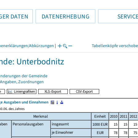
GER DATEN
DATENERHEBUNG
SERVIC
henerklärungen/Abkürzungen
|
Tabellenköpfe verschob
de: Unterbodnitz
änderungen der Gemeinde
 Angaben, Zuordnungen
e Ausgaben und Einnahmen
0.06. des Jahres
Merkmal
Einheit
2010
2011
2012
aben
Personalausgaben
insgesamt
1000 EUR
15
15
15
je Einwohner
EUR
78
78
75