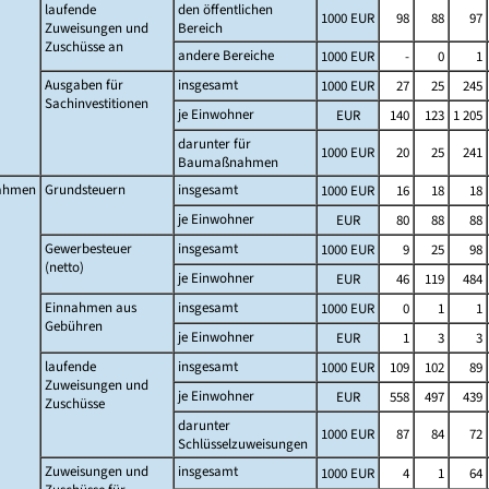
laufende
den öffentlichen
1000 EUR
98
88
97
Zuweisungen und
Bereich
Zuschüsse an
andere Bereiche
1000 EUR
-
0
1
Ausgaben für
insgesamt
1000 EUR
27
25
245
Sachinvestitionen
je Einwohner
EUR
140
123
1 205
darunter für
1000 EUR
20
25
241
Baumaßnahmen
ahmen
Grundsteuern
insgesamt
1000 EUR
16
18
18
je Einwohner
EUR
80
88
88
Gewerbesteuer
insgesamt
1000 EUR
9
25
98
(netto)
je Einwohner
EUR
46
119
484
Einnahmen aus
insgesamt
1000 EUR
0
1
1
Gebühren
je Einwohner
EUR
1
3
3
laufende
insgesamt
1000 EUR
109
102
89
Zuweisungen und
je Einwohner
EUR
558
497
439
Zuschüsse
darunter
1000 EUR
87
84
72
Schlüsselzuweisungen
Zuweisungen und
insgesamt
1000 EUR
4
1
64