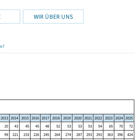
E
WIR ÜBER UNS
en?
2013
2014
2015
2016
2017
2018
2019
2020
2021
2022
2023
2024
2025
20
43
45
45
48
52
53
53
53
54
65
70
72
99
221
233
226
245
264
274
287
293
293
363
396
424