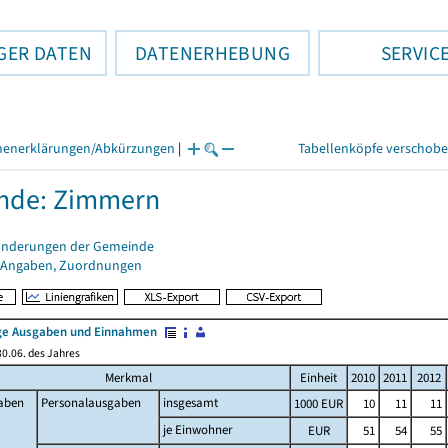
GER DATEN
DATENERHEBUNG
SERVIC
henerklärungen/Abkürzungen
|
Tabellenköpfe verschob
nde: Zimmern
änderungen der Gemeinde
 Angaben, Zuordnungen
e Ausgaben und Einnahmen
0.06. des Jahres
Merkmal
Einheit
2010
2011
2012
aben
Personalausgaben
insgesamt
1000 EUR
10
11
11
je Einwohner
EUR
51
54
55