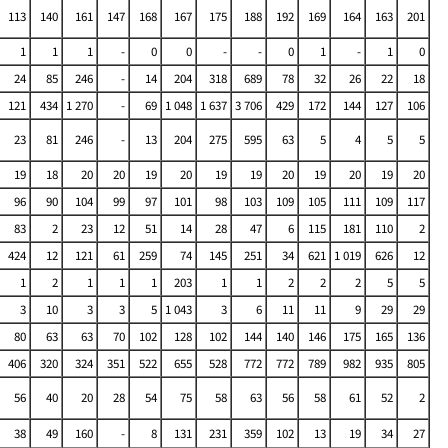
113
140
161
147
168
167
175
188
192
169
164
163
201
1
1
1
-
0
0
-
-
0
1
-
1
0
24
85
246
-
14
204
318
689
78
32
26
22
18
121
434
1 270
-
69
1 048
1 637
3 706
429
172
144
127
106
23
81
246
-
13
204
275
595
63
5
4
5
5
19
18
20
20
19
20
19
19
20
19
20
19
20
96
90
104
99
97
101
98
103
109
105
111
109
117
83
2
23
12
51
14
28
47
6
115
181
110
2
424
12
121
61
259
74
145
251
34
621
1 019
626
12
1
2
1
1
1
203
1
1
2
2
2
5
5
3
10
3
3
5
1 043
3
6
11
11
9
29
29
80
63
63
70
102
128
102
144
140
146
175
165
136
406
320
324
351
522
655
528
772
772
789
982
935
805
56
40
20
28
54
75
58
63
56
58
61
52
2
38
49
160
-
8
131
231
359
102
13
19
34
27