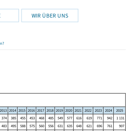
E
WIR ÜBER UNS
en?
2013
2014
2015
2016
2017
2018
2019
2020
2021
2022
2023
2024
2025
374
385
455
453
468
485
549
577
616
619
771
942
1 131
483
495
588
575
560
556
631
635
648
621
696
761
907