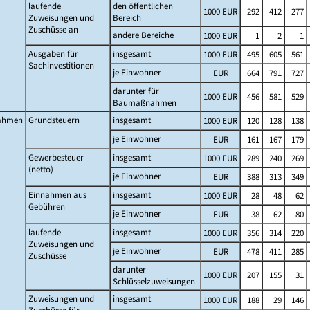
laufende
den öffentlichen
1000 EUR
292
412
277
Zuweisungen und
Bereich
Zuschüsse an
andere Bereiche
1000 EUR
1
2
1
Ausgaben für
insgesamt
1000 EUR
495
605
561
Sachinvestitionen
je Einwohner
EUR
664
791
727
darunter für
1000 EUR
456
581
529
Baumaßnahmen
ahmen
Grundsteuern
insgesamt
1000 EUR
120
128
138
je Einwohner
EUR
161
167
179
Gewerbesteuer
insgesamt
1000 EUR
289
240
269
(netto)
je Einwohner
EUR
388
313
349
Einnahmen aus
insgesamt
1000 EUR
28
48
62
Gebühren
je Einwohner
EUR
38
62
80
laufende
insgesamt
1000 EUR
356
314
220
Zuweisungen und
je Einwohner
EUR
478
411
285
Zuschüsse
darunter
1000 EUR
207
155
31
Schlüsselzuweisungen
Zuweisungen und
insgesamt
1000 EUR
188
29
146