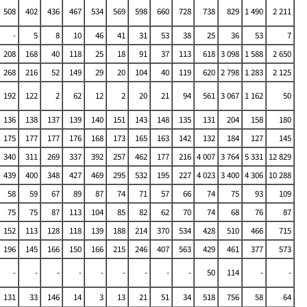
508
402
436
467
534
569
598
660
728
738
829
1 490
2 211
-
5
8
10
46
41
31
53
38
25
36
53
7
208
168
40
118
25
18
91
37
113
618
3 098
1 588
2 650
268
216
52
149
29
20
104
40
119
620
2 798
1 283
2 125
192
122
2
62
12
2
20
21
94
561
3 067
1 162
50
136
138
137
139
140
151
143
148
135
131
204
158
180
175
177
177
176
168
173
165
163
142
132
184
127
145
340
311
269
337
392
257
462
177
216
4 007
3 764
5 331
12 829
439
400
348
427
469
295
532
195
227
4 023
3 400
4 306
10 288
58
59
67
89
87
74
71
57
66
74
75
93
109
75
75
87
113
104
85
82
62
70
74
68
76
87
152
113
128
118
139
188
214
370
534
428
510
466
715
196
145
166
150
166
215
246
407
563
429
461
377
573
-
-
-
-
-
-
-
-
-
50
114
-
-
131
33
146
14
3
13
21
51
34
518
756
58
64