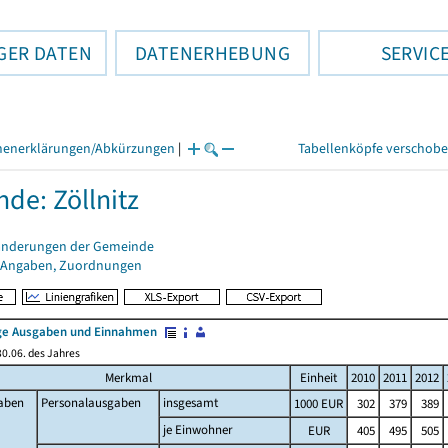
GER DATEN
DATENERHEBUNG
SERVIC
henerklärungen/Abkürzungen
|
Tabellenköpfe verschob
de: Zöllnitz
änderungen der Gemeinde
 Angaben, Zuordnungen
e Ausgaben und Einnahmen
0.06. des Jahres
Merkmal
Einheit
2010
2011
2012
aben
Personalausgaben
insgesamt
1000 EUR
302
379
389
je Einwohner
EUR
405
495
505