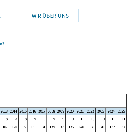
E
WIR ÜBER UNS
en?
2013
2014
2015
2016
2017
2018
2019
2020
2021
2022
2023
2024
2025
8
8
8
9
9
9
9
10
11
10
10
11
11
107
120
127
131
131
139
145
135
140
136
141
152
157