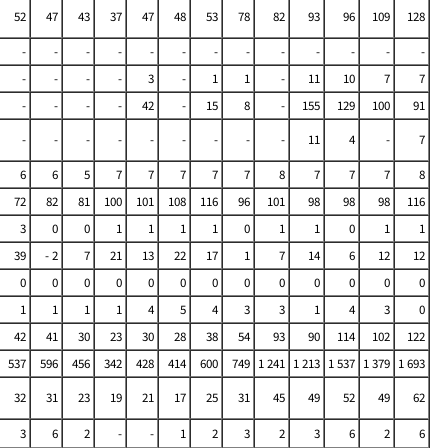
52
47
43
37
47
48
53
78
82
93
96
109
128
-
-
-
-
-
-
-
-
-
-
-
-
-
-
-
-
-
3
-
1
1
-
11
10
7
7
-
-
-
-
42
-
15
8
-
155
129
100
91
-
-
-
-
-
-
-
-
-
11
4
-
7
6
6
5
7
7
7
7
7
8
7
7
7
8
72
82
81
100
101
108
116
96
101
98
98
98
116
3
0
0
1
1
1
1
0
1
1
0
1
1
39
- 2
7
21
13
22
17
1
7
14
6
12
12
0
0
0
0
0
0
0
0
0
0
0
0
0
1
1
1
1
4
5
4
3
3
1
4
3
0
42
41
30
23
30
28
38
54
93
90
114
102
122
537
596
456
342
428
414
600
749
1 241
1 213
1 537
1 379
1 693
32
31
23
19
21
17
25
31
45
49
52
49
62
3
6
2
-
-
1
2
3
2
3
6
2
6