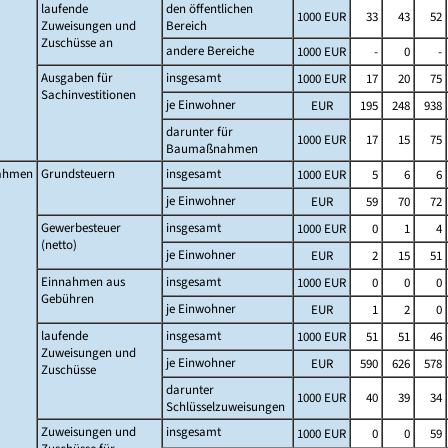
laufende
den öffentlichen
1000 EUR
33
43
52
Zuweisungen und
Bereich
Zuschüsse an
andere Bereiche
1000 EUR
-
0
-
Ausgaben für
insgesamt
1000 EUR
17
20
75
Sachinvestitionen
je Einwohner
EUR
195
248
938
darunter für
1000 EUR
17
15
75
Baumaßnahmen
ahmen
Grundsteuern
insgesamt
1000 EUR
5
6
6
je Einwohner
EUR
59
70
72
Gewerbesteuer
insgesamt
1000 EUR
0
1
4
(netto)
je Einwohner
EUR
2
15
51
Einnahmen aus
insgesamt
1000 EUR
0
0
0
Gebühren
je Einwohner
EUR
1
2
0
laufende
insgesamt
1000 EUR
51
51
46
Zuweisungen und
je Einwohner
EUR
590
626
578
Zuschüsse
darunter
1000 EUR
40
39
34
Schlüsselzuweisungen
Zuweisungen und
insgesamt
1000 EUR
0
0
59