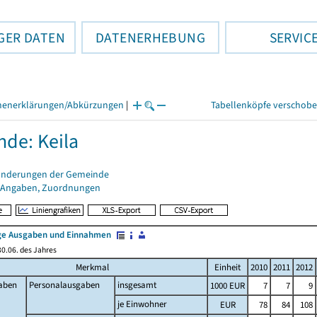
GER DATEN
DATENERHEBUNG
SERVIC
henerklärungen/Abkürzungen
|
Tabellenköpfe verschob
de: Keila
änderungen der Gemeinde
 Angaben, Zuordnungen
e Ausgaben und Einnahmen
0.06. des Jahres
Merkmal
Einheit
2010
2011
2012
aben
Personalausgaben
insgesamt
1000 EUR
7
7
9
je Einwohner
EUR
78
84
108