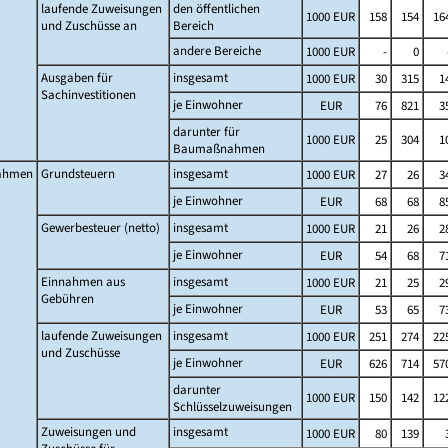
laufende Zuweisungen
den öffentlichen
1000 EUR
158
154
16
und Zuschüsse an
Bereich
andere Bereiche
1000 EUR
-
0
Ausgaben für
insgesamt
1000 EUR
30
315
1
Sachinvestitionen
je Einwohner
EUR
76
821
3
darunter für
1000 EUR
25
304
1
Baumaßnahmen
ahmen
Grundsteuern
insgesamt
1000 EUR
27
26
3
je Einwohner
EUR
68
68
8
Gewerbesteuer (netto)
insgesamt
1000 EUR
21
26
2
je Einwohner
EUR
54
68
7
Einnahmen aus
insgesamt
1000 EUR
21
25
2
Gebühren
je Einwohner
EUR
53
65
7
laufende Zuweisungen
insgesamt
1000 EUR
251
274
22
und Zuschüsse
je Einwohner
EUR
626
714
57
darunter
1000 EUR
150
142
12
Schlüsselzuweisungen
Zuweisungen und
insgesamt
1000 EUR
80
139