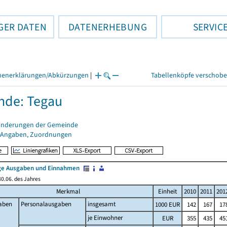
GER DATEN
DATENERHEBUNG
SERVIC
henerklärungen/Abkürzungen
|
Tabellenköpfe verschob
nde: Tegau
änderungen der Gemeinde
 Angaben, Zuordnungen
e Ausgaben und Einnahmen
0.06. des Jahres
Merkmal
Einheit
2010
2011
201
aben
Personalausgaben
insgesamt
1000 EUR
142
167
17
je Einwohner
EUR
355
435
45