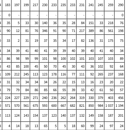
4
183
197
199
217
230
233
235
233
231
241
245
259
290
-
0
-
-
-
-
-
-
-
-
-
-
-
0
4
35
5
33
30
140
36
35
28
84
151
33
218
76
5
90
12
81
76
346
91
90
71
217
389
86
561
198
0
33
2
31
19
37
35
34
17
82
136
31
175
75
4
34
39
41
40
41
39
39
40
39
40
41
40
34
5
86
98
99
99
101
98
100
102
101
103
107
103
89
8
43
85
100
45
50
70
45
30
43
36
102
92
64
1
109
212
245
113
123
178
116
77
111
92
265
237
168
9
31
32
34
34
34
26
22
15
13
16
23
20
22
3
79
79
84
86
85
66
55
39
33
42
61
50
57
5
224
227
229
271
240
236
262
264
319
330
379
403
456
0
571
570
561
675
593
600
667
682
821
850
984
1 037
1 194
2
113
124
143
154
137
123
140
137
132
149
158
187
201
3
4
14
18
13
65
5
5
18
60
99
24
97
24