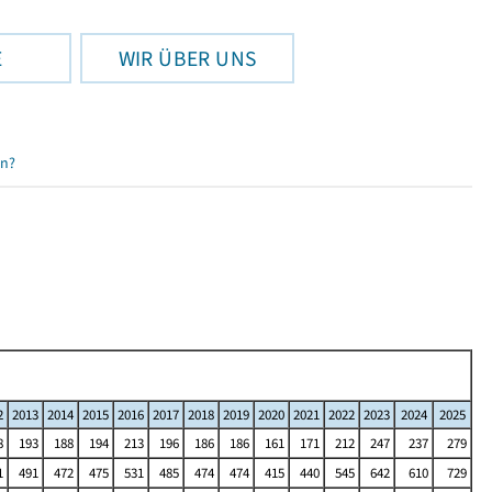
E
WIR ÜBER UNS
en?
2
2013
2014
2015
2016
2017
2018
2019
2020
2021
2022
2023
2024
2025
8
193
188
194
213
196
186
186
161
171
212
247
237
279
1
491
472
475
531
485
474
474
415
440
545
642
610
729