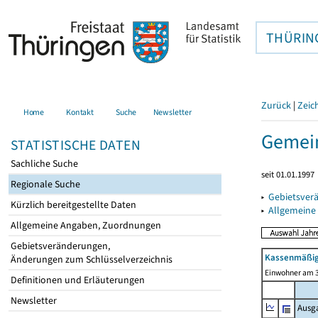
THÜRIN
Zurück
|
Zeic
Home
Kontakt
Suche
Newsletter
Gemein
STATISTISCHE DATEN
Sachliche Suche
seit 01.01.1997
Regionale Suche
▸
Gebietsver
Kürzlich bereitgestellte Daten
▸
Allgemeine
Allgemeine Angaben, Zuordnungen
Gebietsveränderungen,
Kassenmäßig
Änderungen zum Schlüsselverzeichnis
Einwohner am 3
Definitionen und Erläuterungen
Newsletter
Ausg