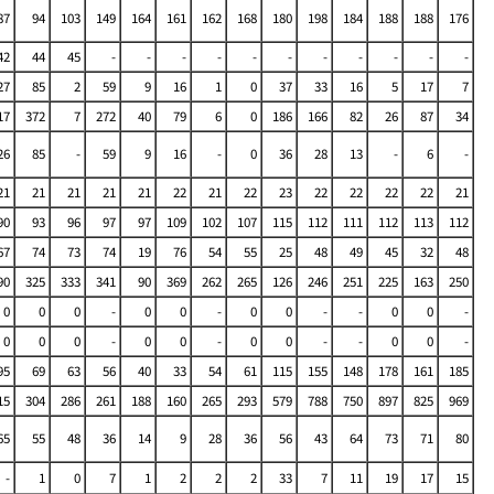
87
94
103
149
164
161
162
168
180
198
184
188
188
176
42
44
45
-
-
-
-
-
-
-
-
-
-
-
27
85
2
59
9
16
1
0
37
33
16
5
17
7
17
372
7
272
40
79
6
0
186
166
82
26
87
34
26
85
-
59
9
16
-
0
36
28
13
-
6
-
21
21
21
21
21
22
21
22
23
22
22
22
22
21
90
93
96
97
97
109
102
107
115
112
111
112
113
112
67
74
73
74
19
76
54
55
25
48
49
45
32
48
90
325
333
341
90
369
262
265
126
246
251
225
163
250
0
0
0
-
0
0
-
0
0
-
-
0
0
-
0
0
0
-
0
0
-
0
0
-
-
0
0
-
95
69
63
56
40
33
54
61
115
155
148
178
161
185
15
304
286
261
188
160
265
293
579
788
750
897
825
969
65
55
48
36
14
9
28
36
56
43
64
73
71
80
-
1
0
7
1
2
2
2
33
7
11
19
17
15