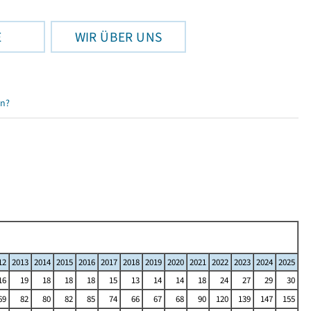
E
WIR ÜBER UNS
en?
12
2013
2014
2015
2016
2017
2018
2019
2020
2021
2022
2023
2024
2025
16
19
18
18
18
15
13
14
14
18
24
27
29
30
69
82
80
82
85
74
66
67
68
90
120
139
147
155