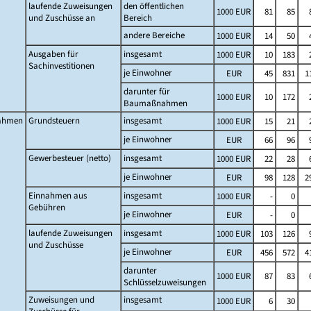
laufende Zuweisungen
den öffentlichen
1000 EUR
81
85
und Zuschüsse an
Bereich
andere Bereiche
1000 EUR
14
50
Ausgaben für
insgesamt
1000 EUR
10
183
Sachinvestitionen
je Einwohner
EUR
45
831
1
darunter für
1000 EUR
10
172
Baumaßnahmen
ahmen
Grundsteuern
insgesamt
1000 EUR
15
21
je Einwohner
EUR
66
96
Gewerbesteuer (netto)
insgesamt
1000 EUR
22
28
je Einwohner
EUR
98
128
2
Einnahmen aus
insgesamt
1000 EUR
-
0
Gebühren
je Einwohner
EUR
-
0
laufende Zuweisungen
insgesamt
1000 EUR
103
126
und Zuschüsse
je Einwohner
EUR
456
572
4
darunter
1000 EUR
87
83
Schlüsselzuweisungen
Zuweisungen und
insgesamt
1000 EUR
6
30