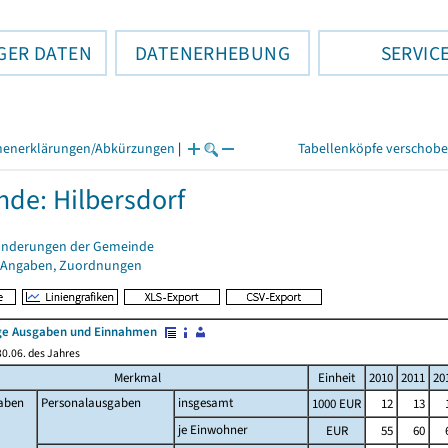
GER DATEN
DATENERHEBUNG
SERVIC
henerklärungen/Abkürzungen
|
Tabellenköpfe verschob
de: Hilbersdorf
änderungen der Gemeinde
 Angaben, Zuordnungen
e Ausgaben und Einnahmen
0.06. des Jahres
Merkmal
Einheit
2010
2011
20
aben
Personalausgaben
insgesamt
1000 EUR
12
13
je Einwohner
EUR
55
60