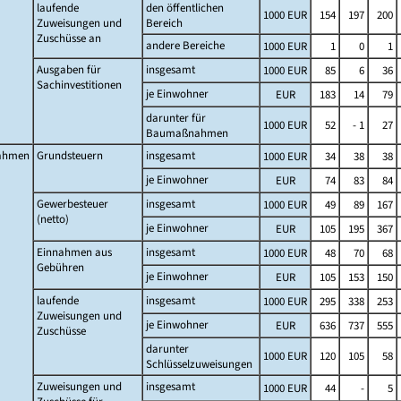
laufende
den öffentlichen
1000 EUR
154
197
200
Zuweisungen und
Bereich
Zuschüsse an
andere Bereiche
1000 EUR
1
0
1
Ausgaben für
insgesamt
1000 EUR
85
6
36
Sachinvestitionen
je Einwohner
EUR
183
14
79
darunter für
1000 EUR
52
- 1
27
Baumaßnahmen
ahmen
Grundsteuern
insgesamt
1000 EUR
34
38
38
je Einwohner
EUR
74
83
84
Gewerbesteuer
insgesamt
1000 EUR
49
89
167
(netto)
je Einwohner
EUR
105
195
367
Einnahmen aus
insgesamt
1000 EUR
48
70
68
Gebühren
je Einwohner
EUR
105
153
150
laufende
insgesamt
1000 EUR
295
338
253
Zuweisungen und
je Einwohner
EUR
636
737
555
Zuschüsse
darunter
1000 EUR
120
105
58
Schlüsselzuweisungen
Zuweisungen und
insgesamt
1000 EUR
44
-
5