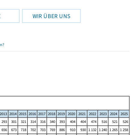
E
WIR ÜBER UNS
en?
2013
2014
2015
2016
2017
2018
2019
2020
2021
2022
2023
2024
2025
293
301
321
314
316
340
393
404
404
474
516
521
526
656
673
718
702
703
769
886
910
930
1 132
1 240
1 265
1 258