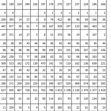
186
189
224
249
226
197
178
270
227
237
228
246
268
0
0
-
-
-
0
1
2
1
1
1
1
2
200
393
14
27
3
9
74
412
86
46
69
166
26
447
877
30
61
7
20
167
928
197
110
165
403
62
197
371
14
27
3
8
51
376
56
19
9
107
2
38
38
39
43
44
44
46
45
44
45
45
45
44
86
86
88
96
98
99
104
101
101
106
107
110
106
254
230
73
77
58
208
63
35
52
68
56
263
92
569
513
162
172
130
470
141
79
119
162
136
639
221
67
61
49
42
38
32
33
20
24
28
30
26
22
149
137
111
95
85
73
75
46
55
67
72
63
52
280
271
209
325
229
310
349
627
520
469
574
567
593
627
605
467
728
511
702
786
1 413
1 198
1 120
1 379
1 377
1 418
113
104
61
16
32
85
114
101
93
87
120
134
166
11
254
16
5
4
5
35
285
63
22
61
25
23