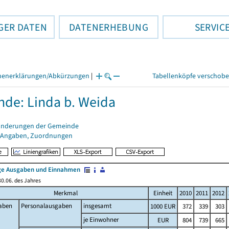
GER DATEN
DATENERHEBUNG
SERVIC
henerklärungen/Abkürzungen
|
Tabellenköpfe verschob
de: Linda b. Weida
änderungen der Gemeinde
 Angaben, Zuordnungen
e Ausgaben und Einnahmen
0.06. des Jahres
Merkmal
Einheit
2010
2011
2012
aben
Personalausgaben
insgesamt
1000 EUR
372
339
303
je Einwohner
EUR
804
739
665