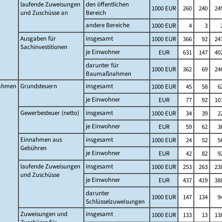
laufende Zuweisungen
den öffentlichen
1000 EUR
260
240
24
und Zuschüsse an
Bereich
andere Bereiche
1000 EUR
4
3
Ausgaben für
insgesamt
1000 EUR
366
92
24
Sachinvestitionen
je Einwohner
EUR
631
147
40
darunter für
1000 EUR
362
69
24
Baumaßnahmen
ahmen
Grundsteuern
insgesamt
1000 EUR
45
58
6
je Einwohner
EUR
77
92
10
Gewerbesteuer (netto)
insgesamt
1000 EUR
34
39
2
je Einwohner
EUR
59
62
3
Einnahmen aus
insgesamt
1000 EUR
24
52
5
Gebühren
je Einwohner
EUR
42
82
9
laufende Zuweisungen
insgesamt
1000 EUR
253
263
23
und Zuschüsse
je Einwohner
EUR
437
419
38
darunter
1000 EUR
147
134
9
Schlüsselzuweisungen
Zuweisungen und
insgesamt
1000 EUR
133
13
13