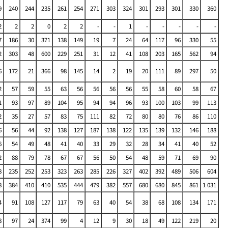
9
240
244
235
261
254
271
303
324
301
293
301
330
360
2
2
2
0
2
2
-
-
1
-
-
-
-
-
7
186
30
371
138
149
19
7
24
64
117
96
330
55
2
303
48
600
229
251
31
12
41
108
203
165
562
94
6
172
21
366
98
145
14
2
19
20
111
89
297
50
2
57
59
55
63
56
56
56
56
55
58
60
58
67
1
93
97
89
104
95
94
94
96
93
100
103
99
113
2
35
27
57
83
75
111
82
72
80
80
76
86
110
6
56
44
92
138
127
187
138
122
135
139
132
146
188
6
54
49
48
41
40
33
29
32
28
34
41
40
52
2
88
79
78
67
67
56
50
54
48
59
71
69
90
8
235
252
253
323
263
285
226
327
402
392
489
506
604
8
384
410
410
535
444
479
382
557
680
680
845
861
1 031
4
91
108
127
117
79
63
40
54
38
68
108
134
171
8
97
24
374
99
4
12
9
30
18
49
122
219
20