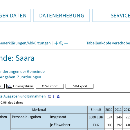
GER DATEN
DATENERHEBUNG
SERVIC
henerklärungen/Abkürzungen
|
Tabellenköpfe verschob
de: Saara
änderungen der Gemeinde
 Angaben, Zuordnungen
e Ausgaben und Einnahmen
0.06. des Jahres
Merkmal
Einheit
2010
2011
201
aben
Personalausgaben
insgesamt
1000 EUR
174
246
25
je Einwohner
EUR
300
392
41