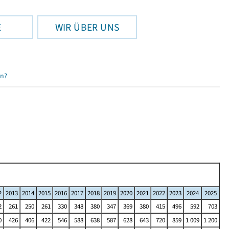
E
WIR ÜBER UNS
en?
2
2013
2014
2015
2016
2017
2018
2019
2020
2021
2022
2023
2024
2025
2
261
250
261
330
348
380
347
369
380
415
496
592
703
0
426
406
422
546
588
638
587
628
643
720
859
1 009
1 200