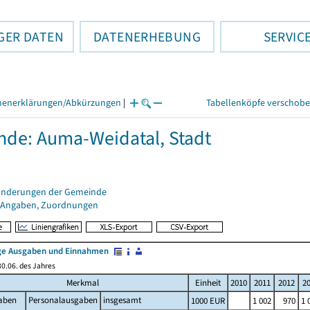
GER DATEN
DATENERHEBUNG
SERVIC
henerklärungen/Abkürzungen
|
Tabellenköpfe verschob
de: Auma-Weidatal, Stadt
änderungen der Gemeinde
 Angaben, Zuordnungen
e Ausgaben und Einnahmen
0.06. des Jahres
Merkmal
Einheit
2010
2011
2012
2
aben
Personalausgaben
insgesamt
1000 EUR
1 002
970
1 