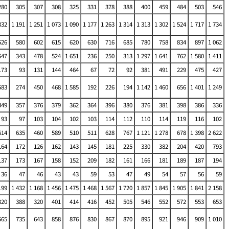
280
305
307
308
325
331
378
388
400
459
484
503
546
332
1 191
1 251
1 073
1 090
1 177
1 263
1 314
1 313
1 302
1 524
1 717
1 734
526
580
602
615
620
630
716
685
780
758
834
897
1 062
647
343
478
524
1 651
236
250
313
1 297
1 641
762
1 580
1 411
173
93
131
144
464
67
72
92
381
491
229
475
427
583
274
450
468
1 585
192
226
194
1 142
1 460
656
1 401
1 249
349
357
376
379
362
364
396
380
376
381
398
386
336
93
97
103
104
102
103
114
112
110
114
119
116
102
614
635
460
589
510
511
628
767
1 121
1 278
678
1 398
2 622
164
172
126
162
143
145
181
225
330
382
204
420
793
137
173
167
158
152
209
182
161
166
181
189
187
194
36
47
46
43
43
59
53
47
49
54
57
56
59
199
1 432
1 168
1 456
1 475
1 468
1 567
1 720
1 857
1 845
1 905
1 841
2 158
320
388
320
401
414
416
452
505
546
552
572
553
653
565
735
643
858
876
830
867
870
895
921
946
909
1 010