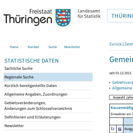
THÜRIN
Zurück
|
Zeic
Home
Kontakt
Suche
Newsletter
Gemein
STATISTISCHE DATEN
Sachliche Suche
seit 01.12.2011
Regionale Suche
▸
Gebietsver
Kürzlich bereitgestellte Daten
▸
Allgemeine
Allgemeine Angaben, Zuordnungen
Gebietsveränderungen,
Kassenmäßig
Änderungen zum Schlüsselverzeichnis
Einwohner am 3
Definitionen und Erläuterungen
Newsletter
Ausg