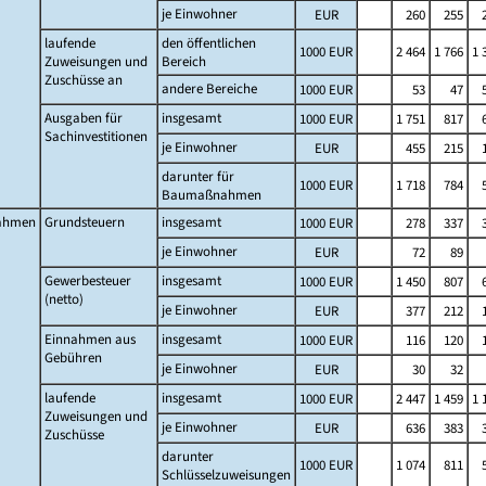
je Einwohner
EUR
260
255
laufende
den öffentlichen
1000 EUR
2 464
1 766
1 
Zuweisungen und
Bereich
Zuschüsse an
andere Bereiche
1000 EUR
53
47
Ausgaben für
insgesamt
1000 EUR
1 751
817
Sachinvestitionen
je Einwohner
EUR
455
215
darunter für
1000 EUR
1 718
784
Baumaßnahmen
ahmen
Grundsteuern
insgesamt
1000 EUR
278
337
je Einwohner
EUR
72
89
Gewerbesteuer
insgesamt
1000 EUR
1 450
807
(netto)
je Einwohner
EUR
377
212
Einnahmen aus
insgesamt
1000 EUR
116
120
Gebühren
je Einwohner
EUR
30
32
laufende
insgesamt
1000 EUR
2 447
1 459
1 
Zuweisungen und
je Einwohner
EUR
636
383
Zuschüsse
darunter
1000 EUR
1 074
811
Schlüsselzuweisungen