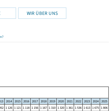
E
WIR ÜBER UNS
en?
013
2014
2015
2016
2017
2018
2019
2020
2021
2022
2023
2024
2025
052
1 126
1 121
1 118
1 156
1 167
1 310
1 320
1 361
1 536
1 613
1 675
1 806