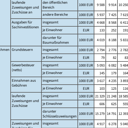
laufende
den öffentlichen
1000 EUR
9 588
9 914
10 250
Zuweisungen und
Bereich
Zuschüsse an
andere Bereiche
1000 EUR
5 937
7 425
7 615
Ausgaben für
insgesamt
1000 EUR
4 668
8 568
6 411
Sachinvestitionen
je Einwohner
EUR
133
252
191
darunter für
1000 EUR
4 019
8 188
5 831
Baumaßnahmen
ahmen
Grundsteuern
insgesamt
1000 EUR
2 794
2 776
2 782
je Einwohner
EUR
79
82
83
Gewerbesteuer
insgesamt
1000 EUR
5 093
6 082
5 484
(netto)
je Einwohner
EUR
145
179
164
Einnahmen aus
insgesamt
1000 EUR
3 617
4 235
3 893
Gebühren
je Einwohner
EUR
103
125
116
laufende
insgesamt
1000 EUR
21 329
21 248
18 585
Zuweisungen und
je Einwohner
EUR
606
625
555
Zuschüsse
darunter
1000 EUR
15 279
14 791
12 393
Schlüsselzuweisungen
Zuweisungen und
insgesamt
1000 EUR
4 917
6 278
5 040