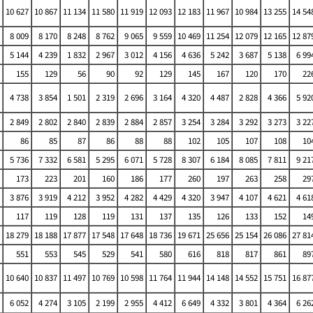
10 627
10 867
11 134
11 580
11 919
12 093
12 183
11 967
10 984
13 255
14 54
8 009
8 170
8 248
8 762
9 065
9 559
10 469
11 254
12 079
12 165
12 87
5 144
4 239
1 832
2 967
3 012
4 156
4 636
5 242
3 687
5 138
6 99
155
129
56
90
92
129
145
167
120
170
22
4 738
3 854
1 501
2 319
2 696
3 164
4 320
4 487
2 828
4 366
5 92
2 849
2 802
2 840
2 839
2 884
2 857
3 254
3 284
3 292
3 273
3 22
86
85
87
86
88
88
102
105
107
108
10
5 736
7 332
6 581
5 295
6 071
5 728
8 307
6 184
8 085
7 811
9 21
173
223
201
160
186
177
260
197
263
258
29
3 876
3 919
4 212
3 952
4 282
4 429
4 320
3 947
4 107
4 621
4 61
117
119
128
119
131
137
135
126
133
152
14
18 279
18 188
17 877
17 548
17 648
18 736
19 671
25 656
25 154
26 086
27 81
551
553
545
529
541
580
616
818
817
861
89
10 640
10 837
11 497
10 769
10 598
11 764
11 944
14 148
14 552
15 751
16 87
6 052
4 274
3 105
2 199
2 955
4 412
6 649
4 332
3 801
4 364
6 26