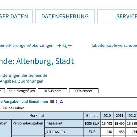
GER DATEN
DATENERHEBUNG
SERVIC
henerklärungen/Abkürzungen
|
Tabellenköpfe verschob
de: Altenburg, Stadt
änderungen der Gemeinde
 Angaben, Zuordnungen
e Ausgaben und Einnahmen
0.06. des Jahres
Merkmal
Einheit
2010
2011
2012
aben
Personalausgaben
insgesamt
1000 EUR
15 493
15 490
15 889
je Einwohner
EUR
440
456
474