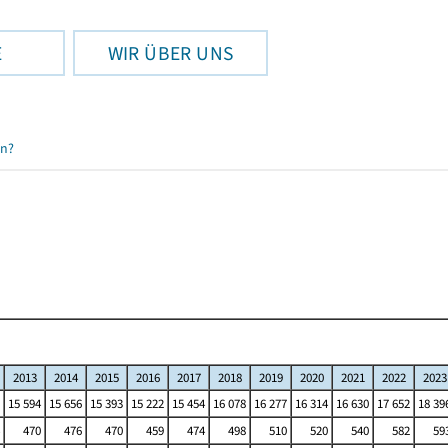
E
WIR ÜBER UNS
en?
2013
2014
2015
2016
2017
2018
2019
2020
2021
2022
2023
15 594
15 656
15 393
15 222
15 454
16 078
16 277
16 314
16 630
17 652
18 39
470
476
470
459
474
498
510
520
540
582
59