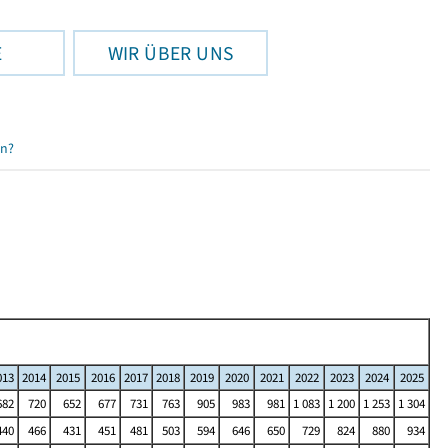
E
WIR ÜBER UNS
en?
013
2014
2015
2016
2017
2018
2019
2020
2021
2022
2023
2024
2025
682
720
652
677
731
763
905
983
981
1 083
1 200
1 253
1 304
440
466
431
451
481
503
594
646
650
729
824
880
934