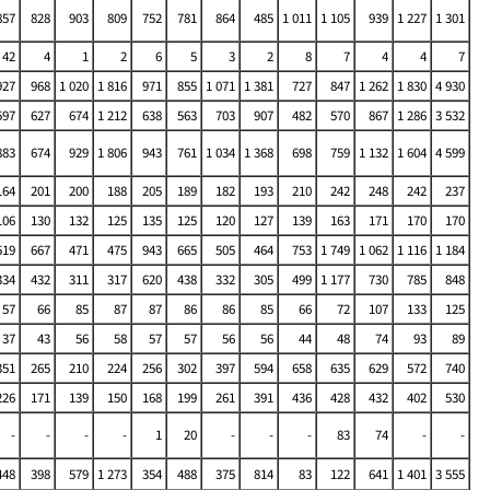
857
828
903
809
752
781
864
485
1 011
1 105
939
1 227
1 301
42
4
1
2
6
5
3
2
8
7
4
4
7
927
968
1 020
1 816
971
855
1 071
1 381
727
847
1 262
1 830
4 930
597
627
674
1 212
638
563
703
907
482
570
867
1 286
3 532
883
674
929
1 806
943
761
1 034
1 368
698
759
1 132
1 604
4 599
164
201
200
188
205
189
182
193
210
242
248
242
237
106
130
132
125
135
125
120
127
139
163
171
170
170
519
667
471
475
943
665
505
464
753
1 749
1 062
1 116
1 184
334
432
311
317
620
438
332
305
499
1 177
730
785
848
57
66
85
87
87
86
86
85
66
72
107
133
125
37
43
56
58
57
57
56
56
44
48
74
93
89
351
265
210
224
256
302
397
594
658
635
629
572
740
226
171
139
150
168
199
261
391
436
428
432
402
530
-
-
-
-
1
20
-
-
-
83
74
-
-
448
398
579
1 273
354
488
375
814
83
122
641
1 401
3 555