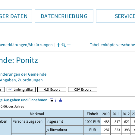
GER DATEN
DATENERHEBUNG
SERVIC
henerklärungen/Abkürzungen
|
Tabellenköpfe verschob
de: Ponitz
änderungen der Gemeinde
 Angaben, Zuordnungen
e Ausgaben und Einnahmen
0.06. des Jahres
Merkmal
Einheit
2010
2011
2012
2
aben
Personalausgaben
insgesamt
1000 EUR
485
517
621
je Einwohner
EUR
287
323
393