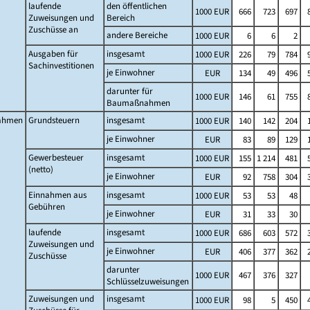
laufende
den öffentlichen
1000 EUR
666
723
697
Zuweisungen und
Bereich
Zuschüsse an
andere Bereiche
1000 EUR
6
6
2
Ausgaben für
insgesamt
1000 EUR
226
79
784
Sachinvestitionen
je Einwohner
EUR
134
49
496
darunter für
1000 EUR
146
61
755
Baumaßnahmen
ahmen
Grundsteuern
insgesamt
1000 EUR
140
142
204
je Einwohner
EUR
83
89
129
Gewerbesteuer
insgesamt
1000 EUR
155
1 214
481
(netto)
je Einwohner
EUR
92
758
304
Einnahmen aus
insgesamt
1000 EUR
53
53
48
Gebühren
je Einwohner
EUR
31
33
30
laufende
insgesamt
1000 EUR
686
603
572
Zuweisungen und
je Einwohner
EUR
406
377
362
Zuschüsse
darunter
1000 EUR
467
376
327
Schlüsselzuweisungen
Zuweisungen und
insgesamt
1000 EUR
98
5
450