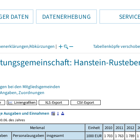
GER DATEN
DATENERHEBUNG
SERVIC
henerklärungen/Abkürzungen
|
Tabellenköpfe verschob
tungsgemeinschaft: Hanstein-Rustebe
gen bei den Mitgliedsgemeinden
 Angaben, Zuordnungen
e Ausgaben und Einnahmen
0.06. des Jahres
Merkmal
Einheit
2010
2011
2012
2
aben
Personalausgaben
insgesamt
1000 EUR
1 703
1 763
1 789
1