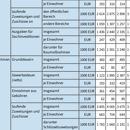
je Einwohner
EUR
293
310
314
laufende
den öffentlichen
1000 EUR
2 614
2 875
2 898
3
Zuweisungen und
Bereich
Zuschüsse an
andere Bereiche
1000 EUR
1 059
1 307
1 257
1
Ausgaben für
insgesamt
1000 EUR
1 436
2 440
2 335
1
Sachinvestitionen
je Einwohner
EUR
247
429
409
darunter für
1000 EUR
1 243
1 501
2 248
1
Baumaßnahmen
ahmen
Grundsteuern
insgesamt
1000 EUR
360
487
495
je Einwohner
EUR
62
85
87
Gewerbesteuer
insgesamt
1000 EUR
1 123
1 895
2 387
5
(netto)
je Einwohner
EUR
193
333
419
Einnahmen aus
insgesamt
1000 EUR
361
454
507
Gebühren
je Einwohner
EUR
62
80
89
laufende
insgesamt
1000 EUR
3 855
4 005
3 675
3
Zuweisungen und
je Einwohner
EUR
663
704
644
Zuschüsse
darunter
1000 EUR
1 783
1 660
1 331
1
Schlüsselzuweisungen