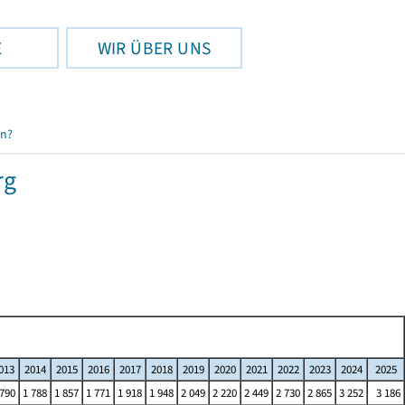
E
WIR ÜBER UNS
en?
rg
013
2014
2015
2016
2017
2018
2019
2020
2021
2022
2023
2024
2025
 790
1 788
1 857
1 771
1 918
1 948
2 049
2 220
2 449
2 730
2 865
3 252
3 186