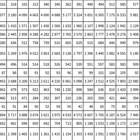
316
318
333
313
340
345
362
391
440
494
513
585
577
 077
3 180
4 090
4 663
4 690
4 888
5 177
5 324
5 851
6 505
7 175
6 533
5 881
 403
1 410
1 571
1 507
1 430
1 560
1 633
1 960
2 107
1 998
2 124
1 942
2 129
 586
2 445
2 858
4 288
4 282
2 877
3 765
3 570
2 863
3 777
2 478
5 276
5 408
280
436
512
758
759
510
665
629
515
684
444
949
979
 053
2 269
1 976
4 012
3 853
2 683
3 138
2 797
2 396
3 440
1 882
4 555
5 140
494
496
514
514
518
526
542
539
551
557
583
583
509
87
88
92
91
92
93
96
95
99
101
104
105
92
 453
2 688
3 200
5 213
2 611
4 220
6 961
5 098
3 247
3 512
4 525
7 893
22 080
962
479
573
922
463
748
1 230
898
584
636
810
1 420
3 999
460
513
471
284
292
307
310
236
265
358
421
444
394
81
91
84
50
52
54
55
42
48
65
75
80
71
 694
3 717
3 888
3 674
3 621
3 975
4 033
4 573
6 607
5 705
6 187
6 524
7 440
652
662
696
650
642
704
713
805
1 188
1 033
1 108
1 173
1 347
 361
1 398
1 465
1 333
1 361
1 415
1 154
1 303
1 430
1 591
1 593
1 760
2 017