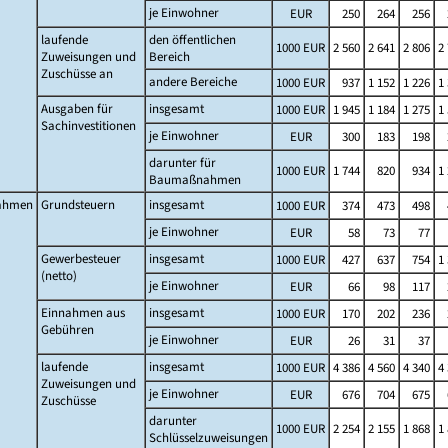
je Einwohner
EUR
250
264
256
laufende
den öffentlichen
1000 EUR
2 560
2 641
2 806
2
Zuweisungen und
Bereich
Zuschüsse an
andere Bereiche
1000 EUR
937
1 152
1 226
1
Ausgaben für
insgesamt
1000 EUR
1 945
1 184
1 275
1
Sachinvestitionen
je Einwohner
EUR
300
183
198
darunter für
1000 EUR
1 744
820
934
1
Baumaßnahmen
ahmen
Grundsteuern
insgesamt
1000 EUR
374
473
498
je Einwohner
EUR
58
73
77
Gewerbesteuer
insgesamt
1000 EUR
427
637
754
1
(netto)
je Einwohner
EUR
66
98
117
Einnahmen aus
insgesamt
1000 EUR
170
202
236
Gebühren
je Einwohner
EUR
26
31
37
laufende
insgesamt
1000 EUR
4 386
4 560
4 340
4
Zuweisungen und
je Einwohner
EUR
676
704
675
Zuschüsse
darunter
1000 EUR
2 254
2 155
1 868
1
Schlüsselzuweisungen