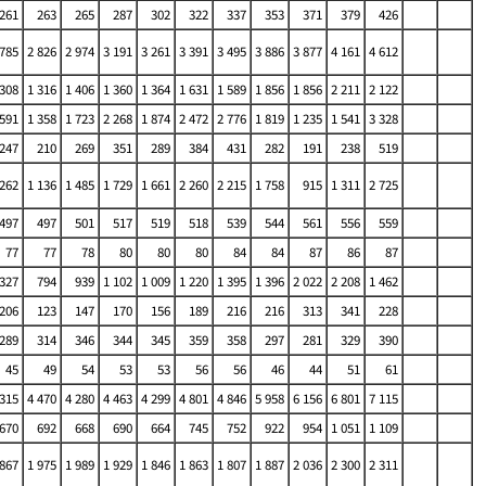
261
263
265
287
302
322
337
353
371
379
426
 785
2 826
2 974
3 191
3 261
3 391
3 495
3 886
3 877
4 161
4 612
 308
1 316
1 406
1 360
1 364
1 631
1 589
1 856
1 856
2 211
2 122
 591
1 358
1 723
2 268
1 874
2 472
2 776
1 819
1 235
1 541
3 328
247
210
269
351
289
384
431
282
191
238
519
 262
1 136
1 485
1 729
1 661
2 260
2 215
1 758
915
1 311
2 725
497
497
501
517
519
518
539
544
561
556
559
77
77
78
80
80
80
84
84
87
86
87
 327
794
939
1 102
1 009
1 220
1 395
1 396
2 022
2 208
1 462
206
123
147
170
156
189
216
216
313
341
228
289
314
346
344
345
359
358
297
281
329
390
45
49
54
53
53
56
56
46
44
51
61
 315
4 470
4 280
4 463
4 299
4 801
4 846
5 958
6 156
6 801
7 115
670
692
668
690
664
745
752
922
954
1 051
1 109
 867
1 975
1 989
1 929
1 846
1 863
1 807
1 887
2 036
2 300
2 311