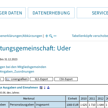
GER DATEN
DATENERHEBUNG
SERVIC
henerklärungen/Abkürzungen
|
Tabellenköpfe verschob
tungsgemeinschaft: Uder
bis 31.12.2023
gen bei den Mitgliedsgemeinden
 Angaben, Zuordnungen
e Ausgaben und Einnahmen
0.06. des Jahres
Merkmal
Einheit
2010
2011
2012
2
aben
Personalausgaben
insgesamt
1000 EUR
1 625
1 710
1 644
1