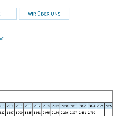
E
WIR ÜBER UNS
en?
013
2014
2015
2016
2017
2018
2019
2020
2021
2022
2023
2024
2025
 682
1 697
1 700
1 855
1 958
2 075
2 174
2 279
2 397
2 451
2 730