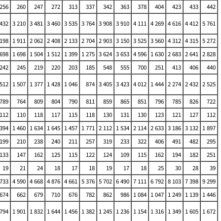
256
260
247
272
313
337
342
363
378
404
423
433
442
 432
3 210
3 481
3 460
3 535
3 764
3 908
3 910
4 111
4 269
4 616
4 412
5 761
 198
1 911
2 062
2 408
2 133
2 704
2 903
3 150
3 525
3 560
4 312
4 315
5 272
 698
1 698
1 504
1 512
1 399
1 275
3 624
3 653
4 596
1 630
2 683
2 641
2 828
242
245
219
220
203
185
548
555
700
251
413
406
440
 512
1 507
1 377
1 428
1 046
874
3 405
3 423
4 012
1 444
2 274
2 432
2 525
789
764
809
804
790
811
859
865
851
796
785
826
722
112
110
118
117
115
118
130
131
130
123
121
127
112
 394
1 460
1 634
1 645
1 457
1 771
2 112
1 534
2 114
2 633
3 186
3 132
1 897
199
210
238
240
211
257
319
233
322
406
491
482
295
133
147
162
125
115
122
124
109
115
162
194
182
251
19
21
24
18
17
18
19
17
18
25
30
28
39
 733
4 590
4 668
4 876
4 661
5 376
5 702
6 490
7 111
6 792
8 103
7 398
9 299
674
662
679
710
676
782
862
986
1 084
1 047
1 249
1 139
1 446
 794
1 901
1 832
1 644
1 456
1 382
1 245
1 236
1 154
1 316
1 349
1 605
1 672