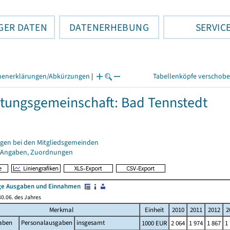
GER DATEN
DATENERHEBUNG
SERVIC
henerklärungen/Abkürzungen
|
Tabellenköpfe verschob
tungsgemeinschaft: Bad Tennstedt
gen bei den Mitgliedsgemeinden
 Angaben, Zuordnungen
e Ausgaben und Einnahmen
0.06. des Jahres
Merkmal
Einheit
2010
2011
2012
2
aben
Personalausgaben
insgesamt
1000 EUR
2 064
1 974
1 867
1