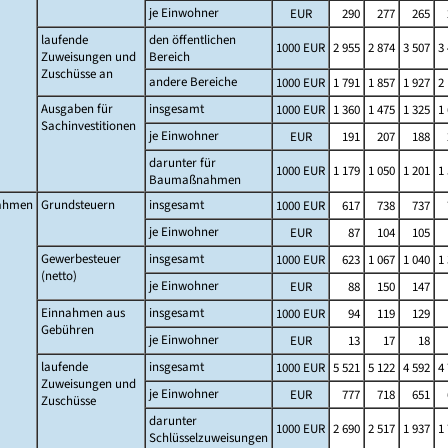
je Einwohner
EUR
290
277
265
laufende
den öffentlichen
1000 EUR
2 955
2 874
3 507
3
Zuweisungen und
Bereich
Zuschüsse an
andere Bereiche
1000 EUR
1 791
1 857
1 927
2
Ausgaben für
insgesamt
1000 EUR
1 360
1 475
1 325
1
Sachinvestitionen
je Einwohner
EUR
191
207
188
darunter für
1000 EUR
1 179
1 050
1 201
1
Baumaßnahmen
ahmen
Grundsteuern
insgesamt
1000 EUR
617
738
737
je Einwohner
EUR
87
104
105
Gewerbesteuer
insgesamt
1000 EUR
623
1 067
1 040
1
(netto)
je Einwohner
EUR
88
150
147
Einnahmen aus
insgesamt
1000 EUR
94
119
129
Gebühren
je Einwohner
EUR
13
17
18
laufende
insgesamt
1000 EUR
5 521
5 122
4 592
4
Zuweisungen und
je Einwohner
EUR
777
718
651
Zuschüsse
darunter
1000 EUR
2 690
2 517
1 937
1
Schlüsselzuweisungen