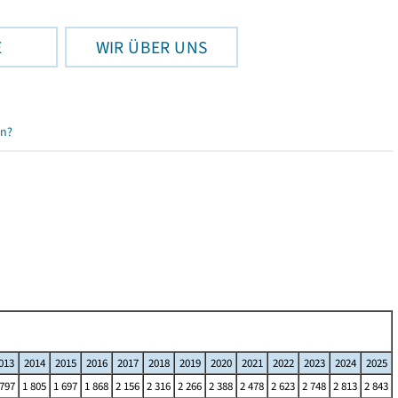
E
WIR ÜBER UNS
en?
013
2014
2015
2016
2017
2018
2019
2020
2021
2022
2023
2024
2025
 797
1 805
1 697
1 868
2 156
2 316
2 266
2 388
2 478
2 623
2 748
2 813
2 843