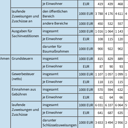
je Einwohner
EUR
419
439
468
laufende
den öffentlichen
1000 EUR
3 788
4 176
4 611
4
Zuweisungen und
Bereich
Zuschüsse an
andere Bereiche
1000 EUR
450
532
557
Ausgaben für
insgesamt
1000 EUR
1 016
1 064
1 143
Sachinvestitionen
je Einwohner
EUR
108
115
120
darunter für
1000 EUR
900
922
902
Baumaßnahmen
ahmen
Grundsteuern
insgesamt
1000 EUR
815
829
889
je Einwohner
EUR
87
90
93
Gewerbesteuer
insgesamt
1000 EUR
1 107
1 057
1 099
1
(netto)
je Einwohner
EUR
118
115
115
Einnahmen aus
insgesamt
1000 EUR
570
594
632
Gebühren
je Einwohner
EUR
61
64
66
laufende
insgesamt
1000 EUR
6 031
6 337
6 064
5
Zuweisungen und
je Einwohner
EUR
641
687
635
Zuschüsse
darunter
1000 EUR
3 653
3 494
2 956
2
Schlüsselzuweisungen