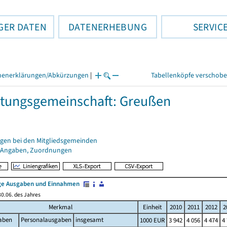
GER DATEN
DATENERHEBUNG
SERVIC
henerklärungen/Abkürzungen
|
Tabellenköpfe verschob
tungsgemeinschaft: Greußen
gen bei den Mitgliedsgemeinden
 Angaben, Zuordnungen
e Ausgaben und Einnahmen
0.06. des Jahres
Merkmal
Einheit
2010
2011
2012
2
aben
Personalausgaben
insgesamt
1000 EUR
3 942
4 056
4 474
4