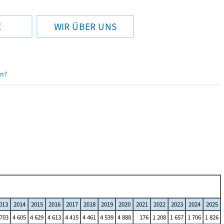
E
WIR ÜBER UNS
en?
013
2014
2015
2016
2017
2018
2019
2020
2021
2022
2023
2024
2025
 703
4 605
4 629
4 613
4 415
4 461
4 539
4 888
176
1 208
1 657
1 706
1 826