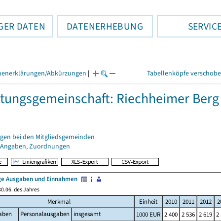
GER DATEN
DATENERHEBUNG
SERVIC
henerklärungen/Abkürzungen
|
Tabellenköpfe verschob
tungsgemeinschaft: Riechheimer Berg
gen bei den Mitgliedsgemeinden
 Angaben, Zuordnungen
e Ausgaben und Einnahmen
0.06. des Jahres
Merkmal
Einheit
2010
2011
2012
2
aben
Personalausgaben
insgesamt
1000 EUR
2 400
2 536
2 619
2