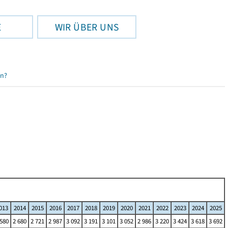
E
WIR ÜBER UNS
en?
013
2014
2015
2016
2017
2018
2019
2020
2021
2022
2023
2024
2025
 580
2 680
2 721
2 987
3 092
3 191
3 101
3 052
2 986
3 220
3 424
3 618
3 692