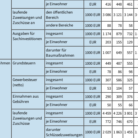
je Einwohner
EUR
416
448
461
laufende
den öffentlichen
1000 EUR
3 086
3 121
3 144
3
Zuweisungen und
Bereich
Zuschüsse an
andere Bereiche
1000 EUR
88
78
58
Ausgaben für
insgesamt
1000 EUR
1 174
879
732
1
Sachinvestitionen
je Einwohner
EUR
203
155
129
darunter für
1000 EUR
1 007
649
557
1
Baumaßnahmen
ahmen
Grundsteuern
insgesamt
1000 EUR
449
487
555
je Einwohner
EUR
78
86
98
Gewerbesteuer
insgesamt
1000 EUR
307
586
325
(netto)
je Einwohner
EUR
53
104
57
Einnahmen aus
insgesamt
1000 EUR
290
309
376
Gebühren
je Einwohner
EUR
50
55
66
laufende
insgesamt
1000 EUR
4 459
4 226
3 801
3
Zuweisungen und
je Einwohner
EUR
772
746
670
Zuschüsse
darunter
1000 EUR
2 029
1 863
1 455
1
Schlüsselzuweisungen