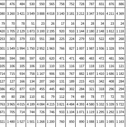
460
476
484
530
550
565
758
752
728
787
831
876
886
 080
3 260
3 421
3 549
3 888
4 018
3 140
3 181
3 212
3 347
3 916
4 211
4 369
79
70
78
51
23
26
17
16
24
28
34
23
24
 420
1 705
2 129
1 873
3 100
2 195
920
910
1 144
2 180
2 148
1 812
1 118
253
303
379
333
551
388
225
224
279
533
522
439
268
 301
1 549
1 994
1 750
2 952
1 963
766
827
1 007
1 987
1 936
1 328
974
590
594
590
597
620
620
471
471
480
483
472
481
506
105
106
105
106
110
110
115
116
117
118
115
116
121
714
715
934
758
1 167
906
535
767
882
1 697
1 410
1 686
1 182
127
127
166
134
207
160
131
189
215
415
342
408
284
386
452
877
619
455
445
460
302
284
321
318
296
294
69
80
156
110
81
79
112
74
69
78
77
72
70
 763
3 965
4 015
4 189
4 084
4 215
3 821
4 484
4 393
4 580
5 332
5 339
5 722
671
705
714
744
726
746
933
1 104
1 071
1 119
1 295
1 292
1 374
 321
1 480
1 527
1 501
1 268
1 200
760
850
890
1 088
1 185
1 085
1 163