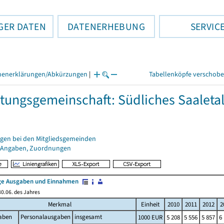
GER DATEN
DATENERHEBUNG
SERVIC
henerklärungen/Abkürzungen
|
Tabellenköpfe verschob
tungsgemeinschaft: Südliches Saaleta
gen bei den Mitgliedsgemeinden
 Angaben, Zuordnungen
e Ausgaben und Einnahmen
0.06. des Jahres
Merkmal
Einheit
2010
2011
2012
2
aben
Personalausgaben
insgesamt
1000 EUR
5 208
5 556
5 857
6