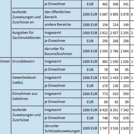
je Einwohner
EUR
462
508
541
laufende
den öffentlichen
1000 EUR
5 687
5 895
5 878
6
Zuweisungen und
Bereich
Zuschüsse an
andere Bereiche
1000 EUR
154
214
149
Ausgaben für
insgesamt
1000 EUR
2 812
2 927
2 255
2
Sachinvestitionen
je Einwohner
EUR
250
268
208
darunter für
1000 EUR
2 550
2 786
2 064
2
Baumaßnahmen
ahmen
Grundsteuern
insgesamt
1000 EUR
883
1 030
1 026
1
je Einwohner
EUR
78
94
95
Gewerbesteuer
insgesamt
1000 EUR
1 910
1 419
2 199
1
(netto)
je Einwohner
EUR
170
130
203
Einnahmen aus
insgesamt
1000 EUR
773
910
959
Gebühren
je Einwohner
EUR
69
83
89
laufende
insgesamt
1000 EUR
8 425
8 351
7 342
7
Zuweisungen und
je Einwohner
EUR
748
763
678
Zuschüsse
darunter
1000 EUR
3 747
3 526
2 628
2
Schlüsselzuweisungen