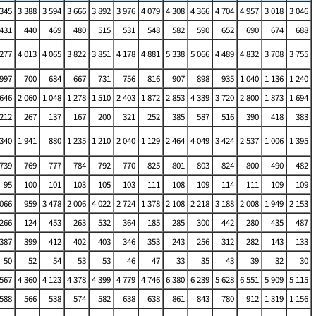
 345
3 388
3 594
3 666
3 892
3 976
4 079
4 308
4 366
4 704
4 957
3 018
3 046
431
440
469
480
515
531
548
582
590
652
690
674
688
 277
4 013
4 065
3 822
3 851
4 178
4 881
5 338
5 066
4 489
4 832
3 708
3 755
997
700
684
667
731
756
816
907
898
935
1 040
1 136
1 240
 646
2 060
1 048
1 278
1 510
2 403
1 872
2 853
4 339
3 720
2 800
1 873
1 694
212
267
137
167
200
321
252
385
587
516
390
418
383
 340
1 941
880
1 235
1 210
2 040
1 129
2 464
4 049
3 424
2 537
1 006
1 395
739
769
777
784
792
770
825
801
803
824
800
490
482
95
100
101
103
105
103
111
108
109
114
111
109
109
 066
959
3 478
2 006
4 022
2 724
1 378
2 108
2 218
3 188
2 008
1 949
2 153
266
124
453
263
532
364
185
285
300
442
280
435
487
387
399
412
402
403
346
353
243
256
312
282
143
133
50
52
54
53
53
46
47
33
35
43
39
32
30
 567
4 360
4 123
4 378
4 399
4 779
4 746
6 380
6 239
5 628
6 551
5 909
5 115
588
566
538
574
582
638
638
861
843
780
912
1 319
1 156