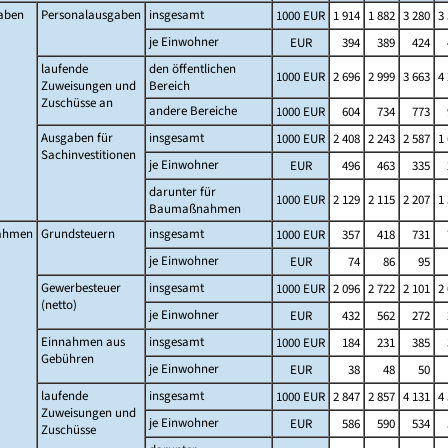
aben
Personalausgaben
insgesamt
1000 EUR
1 914
1 882
3 280
3
je Einwohner
EUR
394
389
424
laufende
den öffentlichen
1000 EUR
2 696
2 999
3 663
4
Zuweisungen und
Bereich
Zuschüsse an
andere Bereiche
1000 EUR
604
734
773
Ausgaben für
insgesamt
1000 EUR
2 408
2 243
2 587
1
Sachinvestitionen
je Einwohner
EUR
496
463
335
darunter für
1000 EUR
2 129
2 115
2 207
1
Baumaßnahmen
ahmen
Grundsteuern
insgesamt
1000 EUR
357
418
731
je Einwohner
EUR
74
86
95
Gewerbesteuer
insgesamt
1000 EUR
2 096
2 722
2 101
2
(netto)
je Einwohner
EUR
432
562
272
Einnahmen aus
insgesamt
1000 EUR
184
231
385
Gebühren
je Einwohner
EUR
38
48
50
laufende
insgesamt
1000 EUR
2 847
2 857
4 131
4
Zuweisungen und
je Einwohner
EUR
586
590
534
Zuschüsse