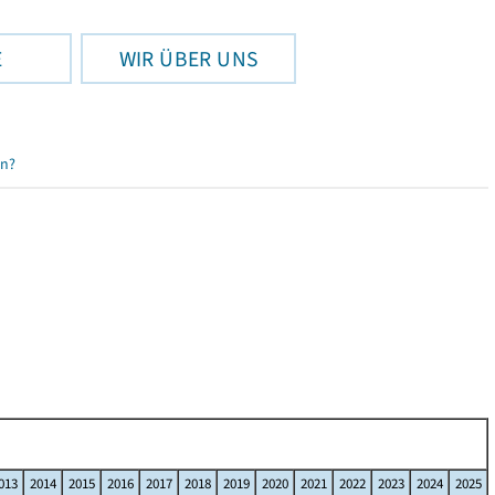
E
WIR ÜBER UNS
en?
013
2014
2015
2016
2017
2018
2019
2020
2021
2022
2023
2024
2025