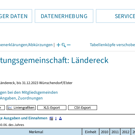
GER DATEN
DATENERHEBUNG
SERVIC
henerklärungen/Abkürzungen
|
Tabellenköpfe verschob
tungsgemeinschaft: Ländereck
Ländereck, bis 31.12.2023 Wünschendorf/Elster
gen bei den Mitgliedsgemeinden
 Angaben, Zuordnungen
e Ausgaben und Einnahmen
0.06. des Jahres
Merkmal
Einheit
2010
2011
2012
2