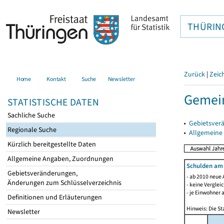
THÜRIN
Zurück
|
Zeic
Home
Kontakt
Suche
Newsletter
Gemein
STATISTISCHE DATEN
Sachliche Suche
▸
Gebietsver
Regionale Suche
▸
Allgemeine
Kürzlich bereitgestellte Daten
Allgemeine Angaben, Zuordnungen
Schulden am
Gebietsveränderungen,
- ab 2010 neue 
Änderungen zum Schlüsselverzeichnis
- keine Verglei
- je Einwohner 
Definitionen und Erläuterungen
Hinweis: Die St
Newsletter