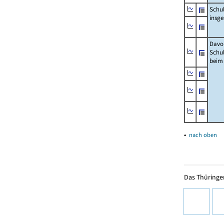
Schu
insg
Davo
Schu
beim
▴
nach oben
Das Thüringer