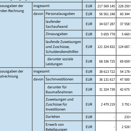
toausgaben der
insgesamt
EUR
217 569 145
228 250 
enden Rechnung
davon
Personalausgaben
EUR
56 561 248
60 344 
laufender
EUR
34 027 287
37 558 
Sachaufwand
Zinsausgaben
EUR
5 655 778
5 660 
laufende Zuweisungen
und Zuschüsse,
EUR
121 324 832
124 687 
Schuldendiensthilfen
darunter soziale
EUR
68 336 725
69 659 
Leistungen
toausgaben der
insgesamt
EUR
38 613 722
54 178 
talrechnung
davon
Sachinvestitionen
EUR
36 131 617
47 500 
darunter für
EUR
31 324 739
42 675 
Baumaßnahmen
Zuweisungen und
Zuschüsse für
EUR
2 479 219
3 791 
Investitionen
Darlehen
EUR
-
233 
Erwerb von
EUR
-
2 526 
Beteiligungen