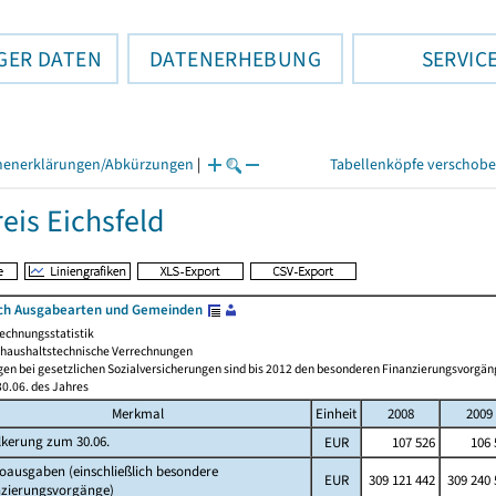
GER DATEN
DATENERHEBUNG
SERVIC
henerklärungen/Abkürzungen
|
Tabellenköpfe verschob
eis Eichsfeld
ch Ausgabearten und Gemeinden
echnungsstatistik
haushaltstechnische Verrechnungen
gen bei gesetzlichen Sozialversicherungen sind bis 2012 den besonderen Finanzierungsvorgän
0.06. des Jahres
Merkmal
Einheit
2008
2009
lkerung zum 30.06.
EUR
107 526
106 
oausgaben (einschließlich besondere
EUR
309 121 442
309 240 
nzierungsvorgänge)