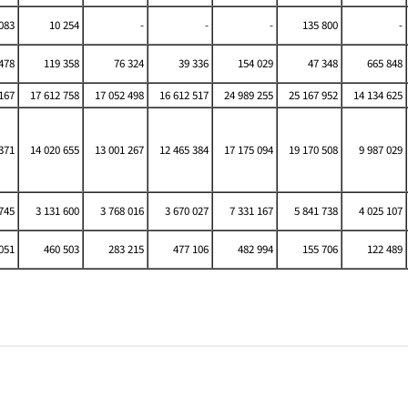
083
10 254
-
-
-
135 800
-
478
119 358
76 324
39 336
154 029
47 348
665 848
167
17 612 758
17 052 498
16 612 517
24 989 255
25 167 952
14 134 625
371
14 020 655
13 001 267
12 465 384
17 175 094
19 170 508
9 987 029
745
3 131 600
3 768 016
3 670 027
7 331 167
5 841 738
4 025 107
051
460 503
283 215
477 106
482 994
155 706
122 489