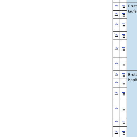
Brut
lauf
Brut
Kapi