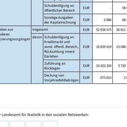
Schuldentilgung an
EUR
-
58 
öffentlichen Bereich
Sonstige Ausgaben
EUR
2 886
68 
der Kapitalrechnung
aben aus
insgesamt
EUR
52 938 575
26 811 
nderen
davon
Schuldentilgung an
nzierungsvorgängen
Kreditmarkt und
sonst. öffentl. Bereich,
EUR
18 839 519
23 088 
Rückzahlung innere
Darlehen
Zuführung an
EUR
33 423 243
3 720 
Rücklagen
Deckung von
EUR
675 813
2 
Vorjahresfehlbeträgen
 Landesamt für Statistik in den sozialen Netzwerken: