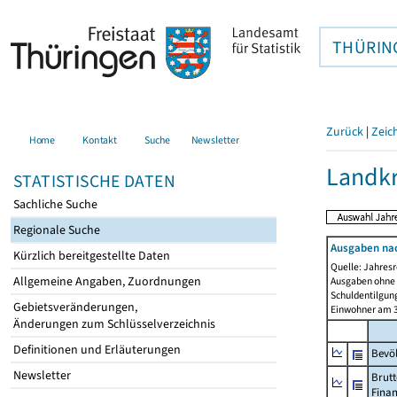
THÜRIN
Zurück
|
Zeic
Home
Kontakt
Suche
Newsletter
Landkr
STATISTISCHE DATEN
Sachliche Suche
Regionale Suche
Ausgaben na
Kürzlich bereitgestellte Daten
Quelle: Jahresr
Allgemeine Angaben, Zuordnungen
Ausgaben ohne 
Schuldentilgun
Gebietsveränderungen,
Einwohner am 3
Änderungen zum Schlüsselverzeichnis
Definitionen und Erläuterungen
Bevö
Newsletter
Brutt
Fina