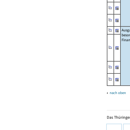
Ausg
beso
Fina
▴
nach oben
Das Thüringer