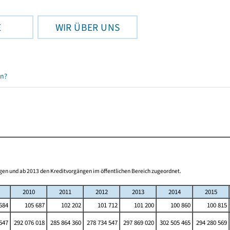
E
WIR ÜBER UNS
en?
gen und ab 2013 den Kreditvorgängen im öffentlichen Bereich zugeordnet.
2010
2011
2012
2013
2014
2015
584
105 687
102 202
101 712
101 200
100 860
100 815
547
292 076 018
285 864 360
278 734 547
297 869 020
302 505 465
294 280 569