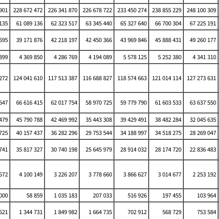
901
228 672 472
226 341 870
226 678 722
233 450 274
238 855 229
248 100 309
135
61 089 136
62 323 517
63 345 440
65 327 640
66 700 304
67 225 191
595
39 171 876
42 218 197
42 450 366
43 969 846
45 888 431
49 260 177
899
4 369 850
4 286 769
4 194 089
5 578 125
5 252 380
4 341 310
272
124 041 610
117 513 387
116 688 827
118 574 663
121 014 114
127 273 631
547
66 616 415
62 017 754
58 970 725
59 779 790
61 603 533
63 637 550
479
45 790 788
42 469 992
35 443 308
39 429 491
38 482 284
32 045 635
725
40 157 437
36 282 296
29 753 544
34 188 997
34 518 275
28 269 047
741
35 817 327
30 740 198
25 645 979
28 914 032
28 174 720
22 836 483
672
4 100 149
3 226 207
3 778 660
3 866 627
3 014 677
2 253 192
000
58 859
1 035 183
207 033
516 926
197 455
103 964
521
1 344 731
1 849 982
1 664 735
702 912
568 729
753 584