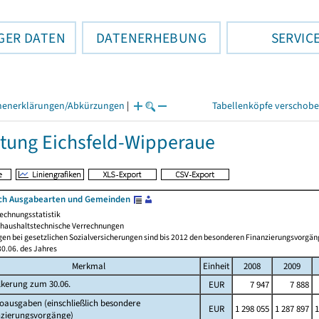
GER DATEN
DATENERHEBUNG
SERVIC
henerklärungen/Abkürzungen
|
Tabellenköpfe verschob
tung Eichsfeld-Wipperaue
ch Ausgabearten und Gemeinden
echnungsstatistik
haushaltstechnische Verrechnungen
gen bei gesetzlichen Sozialversicherungen sind bis 2012 den besonderen Finanzierungsvorgän
0.06. des Jahres
Merkmal
Einheit
2008
2009
lkerung zum 30.06.
EUR
7 947
7 888
oausgaben (einschließlich besondere
EUR
1 298 055
1 287 897
1
nzierungsvorgänge)