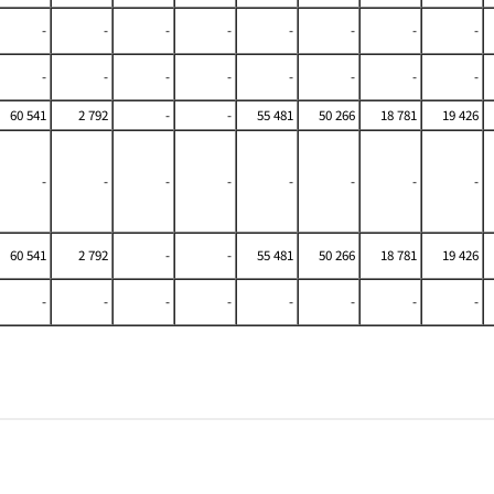
-
-
-
-
-
-
-
-
-
-
-
-
-
-
-
-
60 541
2 792
-
-
55 481
50 266
18 781
19 426
-
-
-
-
-
-
-
-
60 541
2 792
-
-
55 481
50 266
18 781
19 426
-
-
-
-
-
-
-
-