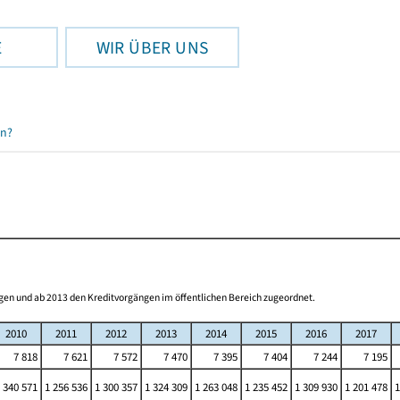
E
WIR ÜBER UNS
en?
gen und ab 2013 den Kreditvorgängen im öffentlichen Bereich zugeordnet.
2010
2011
2012
2013
2014
2015
2016
2017
7 818
7 621
7 572
7 470
7 395
7 404
7 244
7 195
 340 571
1 256 536
1 300 357
1 324 309
1 263 048
1 235 452
1 309 930
1 201 478
1