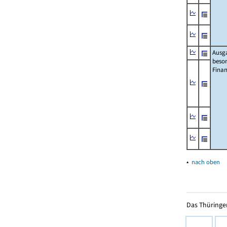
Ausg
beso
Fina
▴
nach oben
Das Thüringer