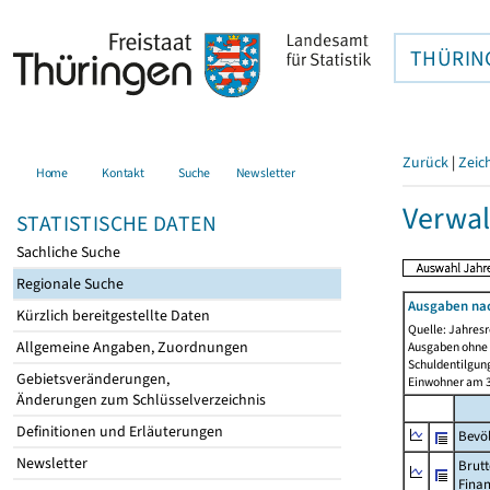
THÜRIN
Zurück
|
Zeic
Home
Kontakt
Suche
Newsletter
Verwal
STATISTISCHE DATEN
Sachliche Suche
Regionale Suche
Ausgaben na
Kürzlich bereitgestellte Daten
Quelle: Jahresr
Allgemeine Angaben, Zuordnungen
Ausgaben ohne 
Schuldentilgun
Gebietsveränderungen,
Einwohner am 3
Änderungen zum Schlüsselverzeichnis
Definitionen und Erläuterungen
Bevö
Newsletter
Brutt
Fina