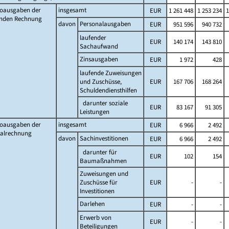
toausgaben der
insgesamt
EUR
1 261 448
1 253 234
1
enden Rechnung
davon
Personalausgaben
EUR
951 596
940 732
laufender
EUR
140 174
143 810
Sachaufwand
Zinsausgaben
EUR
1 972
428
laufende Zuweisungen
und Zuschüsse,
EUR
167 706
168 264
Schuldendiensthilfen
darunter soziale
EUR
83 167
91 305
Leistungen
toausgaben der
insgesamt
EUR
6 966
2 492
talrechnung
davon
Sachinvestitionen
EUR
6 966
2 492
darunter für
EUR
102
154
Baumaßnahmen
Zuweisungen und
Zuschüsse für
EUR
-
-
Investitionen
Darlehen
EUR
-
-
Erwerb von
EUR
-
-
Beteiligungen