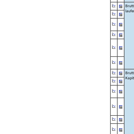
Brut
lauf
Brut
Kapi