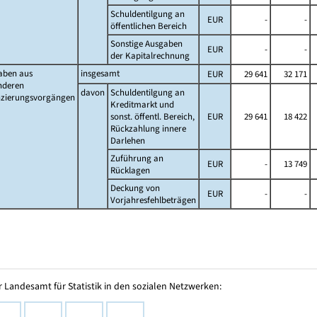
Schuldentilgung an
EUR
-
-
öffentlichen Bereich
Sonstige Ausgaben
EUR
-
-
der Kapitalrechnung
aben aus
insgesamt
EUR
29 641
32 171
nderen
davon
Schuldentilgung an
nzierungsvorgängen
Kreditmarkt und
sonst. öffentl. Bereich,
EUR
29 641
18 422
Rückzahlung innere
Darlehen
Zuführung an
EUR
-
13 749
Rücklagen
Deckung von
EUR
-
-
Vorjahresfehlbeträgen
 Landesamt für Statistik in den sozialen Netzwerken: