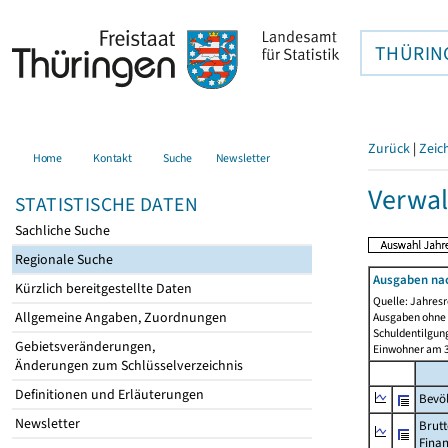
THÜRIN
Zurück
|
Zeic
Home
Kontakt
Suche
Newsletter
Verwal
STATISTISCHE DATEN
Sachliche Suche
Regionale Suche
Ausgaben na
Kürzlich bereitgestellte Daten
Quelle: Jahresr
Allgemeine Angaben, Zuordnungen
Ausgaben ohne 
Schuldentilgun
Gebietsveränderungen,
Einwohner am 3
Änderungen zum Schlüsselverzeichnis
Definitionen und Erläuterungen
Bevö
Newsletter
Brutt
Fina