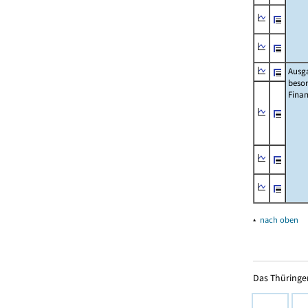
Ausg
beso
Fina
▴
nach oben
Das Thüringer