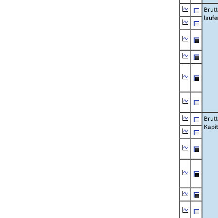
Brut
lauf
Brut
Kapi