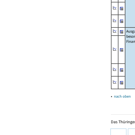
Ausg
beso
Fina
▴
nach oben
Das Thüringer