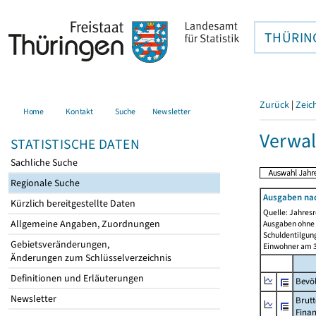
THÜRIN
Zurück
|
Zeic
Home
Kontakt
Suche
Newsletter
Verwal
STATISTISCHE DATEN
Sachliche Suche
Regionale Suche
Ausgaben na
Kürzlich bereitgestellte Daten
Quelle: Jahresr
Allgemeine Angaben, Zuordnungen
Ausgaben ohne 
Schuldentilgun
Gebietsveränderungen,
Einwohner am 3
Änderungen zum Schlüsselverzeichnis
Definitionen und Erläuterungen
Bevö
Newsletter
Brutt
Fina