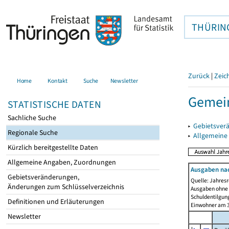
THÜRIN
Zurück
|
Zeic
Home
Kontakt
Suche
Newsletter
Gemei
STATISTISCHE DATEN
Sachliche Suche
▸
Gebietsver
Regionale Suche
▸
Allgemeine
Kürzlich bereitgestellte Daten
Allgemeine Angaben, Zuordnungen
Ausgaben na
Gebietsveränderungen,
Quelle: Jahresr
Änderungen zum Schlüsselverzeichnis
Ausgaben ohne 
Schuldentilgun
Definitionen und Erläuterungen
Einwohner am 3
Newsletter