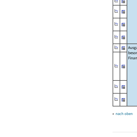
Ausg
beso
Fina
▴
nach oben