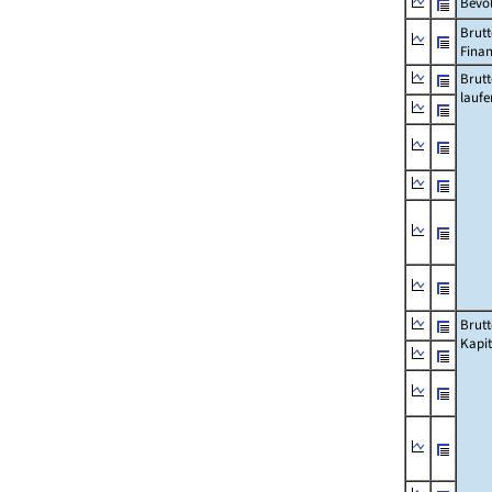
Bevö
Brutt
Fina
Brut
lauf
Brut
Kapi