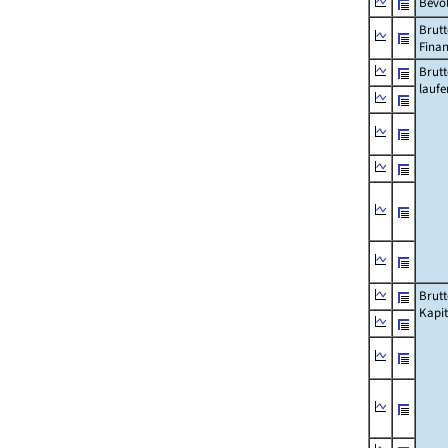
Bevö
Brutt
Fina
Brut
lauf
Brut
Kapi