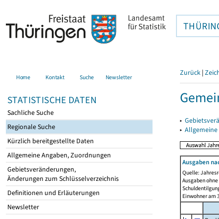
THÜRIN
Zurück
|
Zeic
Home
Kontakt
Suche
Newsletter
Gemei
STATISTISCHE DATEN
Sachliche Suche
▸
Gebietsver
Regionale Suche
▸
Allgemeine
Kürzlich bereitgestellte Daten
Allgemeine Angaben, Zuordnungen
Ausgaben na
Gebietsveränderungen,
Quelle: Jahresr
Änderungen zum Schlüsselverzeichnis
Ausgaben ohne 
Schuldentilgun
Definitionen und Erläuterungen
Einwohner am 3
Newsletter