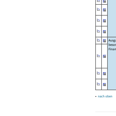
Ausg
beso
Fina
▴
nach oben