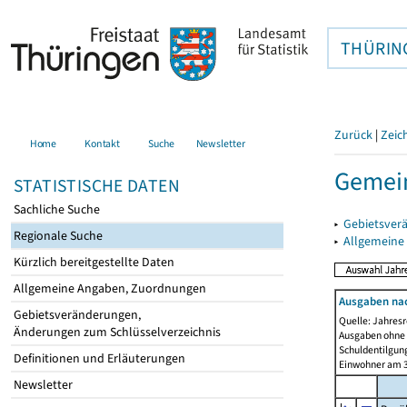
THÜRIN
Zurück
|
Zeic
Home
Kontakt
Suche
Newsletter
Gemei
STATISTISCHE DATEN
Sachliche Suche
▸
Gebietsver
Regionale Suche
▸
Allgemeine
Kürzlich bereitgestellte Daten
Allgemeine Angaben, Zuordnungen
Ausgaben na
Gebietsveränderungen,
Quelle: Jahresr
Änderungen zum Schlüsselverzeichnis
Ausgaben ohne 
Schuldentilgun
Definitionen und Erläuterungen
Einwohner am 3
Newsletter