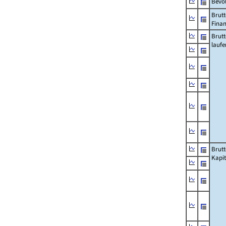
Bevö
Brutt
Fina
Brut
lauf
Brut
Kapi