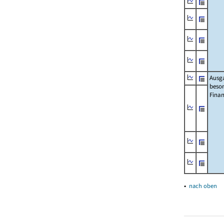
Ausg
beso
Fina
▴
nach oben