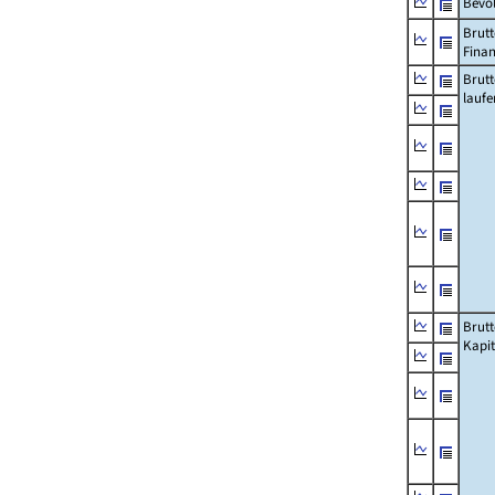
Bevö
Brutt
Fina
Brut
lauf
Brut
Kapi