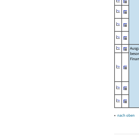
Ausg
beso
Fina
▴
nach oben