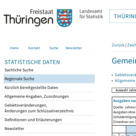
THÜRIN
Zurück
|
Zeic
Home
Kontakt
Suche
Newsletter
Gemein
STATISTISCHE DATEN
Sachliche Suche
▸
Gebietsver
Regionale Suche
▸
Allgemeine
Kürzlich bereitgestellte Daten
Allgemeine Angaben, Zuordnungen
Ausgaben na
Gebietsveränderungen,
Quelle: Jahresr
Änderungen zum Schlüsselverzeichnis
Ausgaben ohne 
Schuldentilgun
Definitionen und Erläuterungen
Einwohner am 3
Newsletter