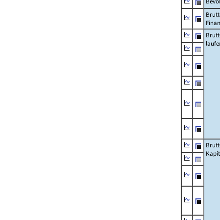
Bevö
Brutt
Fina
Brut
lauf
Brut
Kapi