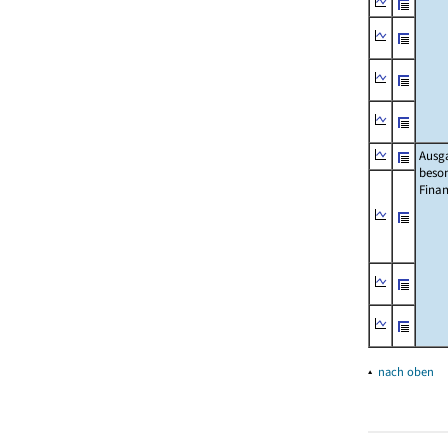
Ausg
beso
Fina
▴
nach oben