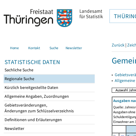
THÜRIN
Zurück
|
Zeic
Home
Kontakt
Suche
Newsletter
Gemei
STATISTISCHE DATEN
Sachliche Suche
▸
Gebietsver
Regionale Suche
▸
Allgemeine
Kürzlich bereitgestellte Daten
Allgemeine Angaben, Zuordnungen
Ausgaben na
Gebietsveränderungen,
Quelle: Jahresr
Änderungen zum Schlüsselverzeichnis
Ausgaben ohne 
Schuldentilgun
Definitionen und Erläuterungen
Einwohner am 3
Newsletter