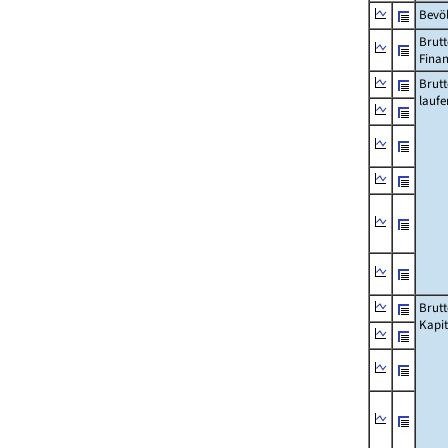
Bevö
Brutt
Fina
Brut
lauf
Brut
Kapi