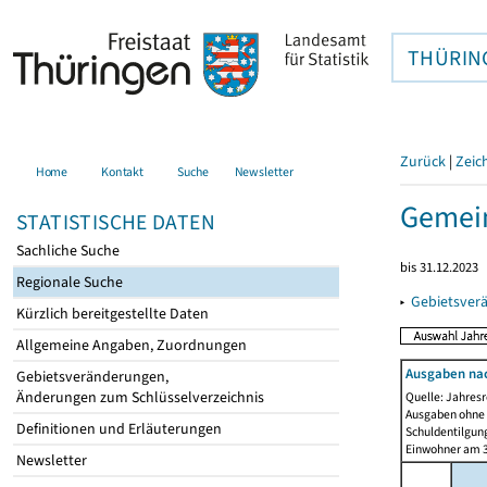
THÜRIN
Zurück
|
Zeic
Home
Kontakt
Suche
Newsletter
Gemein
STATISTISCHE DATEN
Sachliche Suche
bis 31.12.2023
Regionale Suche
▸
Gebietsver
Kürzlich bereitgestellte Daten
Allgemeine Angaben, Zuordnungen
Ausgaben na
Gebietsveränderungen,
Änderungen zum Schlüsselverzeichnis
Quelle: Jahresr
Ausgaben ohne 
Definitionen und Erläuterungen
Schuldentilgun
Einwohner am 3
Newsletter