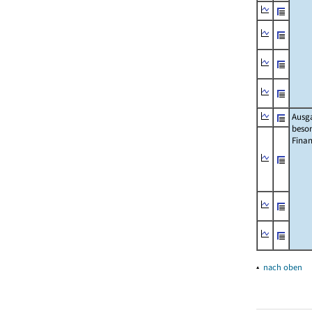
Ausg
beso
Fina
▴
nach oben