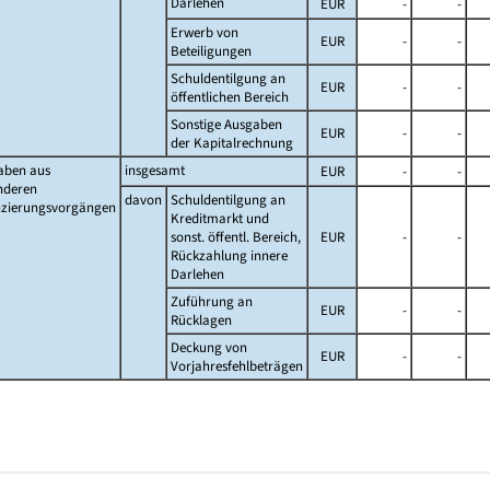
Darlehen
EUR
-
-
Erwerb von
EUR
-
-
Beteiligungen
Schuldentilgung an
EUR
-
-
öffentlichen Bereich
Sonstige Ausgaben
EUR
-
-
der Kapitalrechnung
aben aus
insgesamt
EUR
-
-
nderen
davon
Schuldentilgung an
nzierungsvorgängen
Kreditmarkt und
sonst. öffentl. Bereich,
EUR
-
-
Rückzahlung innere
Darlehen
Zuführung an
EUR
-
-
Rücklagen
Deckung von
EUR
-
-
Vorjahresfehlbeträgen