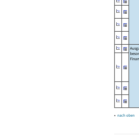
Ausg
beso
Fina
▴
nach oben