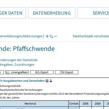
GER DATEN
DATENERHEBUNG
SERVIC
henerklärungen/Abkürzungen
|
Tabellenköpfe verschob
de: Pfaffschwende
änderungen der Gemeinde
 Angaben, Zuordnungen
ch Ausgabearten und Gemeinden
echnungsstatistik
haushaltstechnische Verrechnungen
gen bei gesetzlichen Sozialversicherungen sind bis 2012 den besonderen Finanzierungsvorgän
0.06. des Jahres
Merkmal
Einheit
2008
2009
2