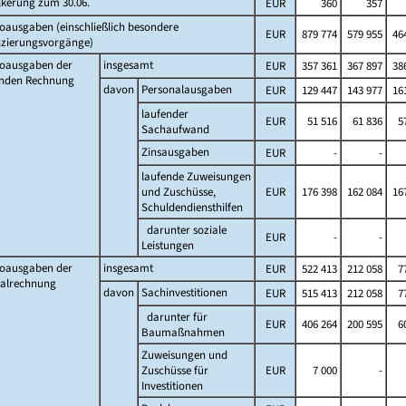
lkerung zum 30.06.
EUR
360
357
oausgaben (einschließlich besondere
EUR
879 774
579 955
464
nzierungsvorgänge)
toausgaben der
insgesamt
EUR
357 361
367 897
386
enden Rechnung
davon
Personalausgaben
EUR
129 447
143 977
161
laufender
EUR
51 516
61 836
5
Sachaufwand
Zinsausgaben
EUR
-
-
laufende Zuweisungen
und Zuschüsse,
EUR
176 398
162 084
167
Schuldendiensthilfen
darunter soziale
EUR
-
-
Leistungen
toausgaben der
insgesamt
EUR
522 413
212 058
7
talrechnung
davon
Sachinvestitionen
EUR
515 413
212 058
7
darunter für
EUR
406 264
200 595
6
Baumaßnahmen
Zuweisungen und
Zuschüsse für
EUR
7 000
-
Investitionen