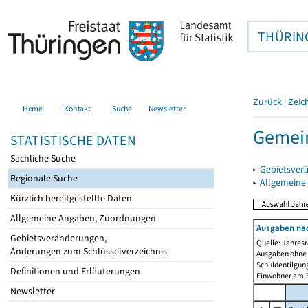
THÜRIN
Zurück
|
Zeic
Home
Kontakt
Suche
Newsletter
Gemein
STATISTISCHE DATEN
Sachliche Suche
▸
Gebietsver
Regionale Suche
▸
Allgemeine
Kürzlich bereitgestellte Daten
Allgemeine Angaben, Zuordnungen
Ausgaben na
Gebietsveränderungen,
Quelle: Jahresr
Änderungen zum Schlüsselverzeichnis
Ausgaben ohne 
Schuldentilgun
Definitionen und Erläuterungen
Einwohner am 3
Newsletter