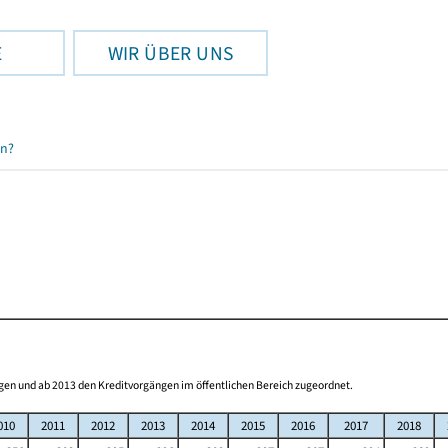
E
WIR ÜBER UNS
en?
gen und ab 2013 den Kreditvorgängen im öffentlichen Bereich zugeordnet.
010
2011
2012
2013
2014
2015
2016
2017
2018