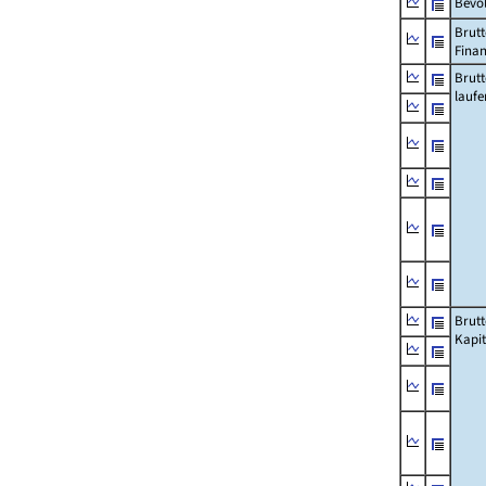
Bevö
Brutt
Fina
Brut
lauf
Brut
Kapi