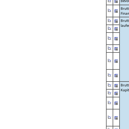
Bevö
Brutt
Fina
Brut
lauf
Brut
Kapi