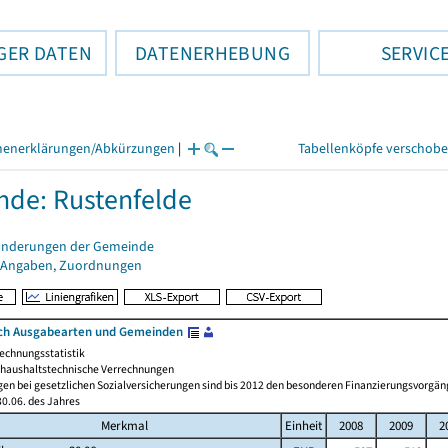
GER DATEN
DATENERHEBUNG
SERVIC
henerklärungen/Abkürzungen
|
Tabellenköpfe verschob
de: Rustenfelde
änderungen der Gemeinde
 Angaben, Zuordnungen
ch Ausgabearten und Gemeinden
echnungsstatistik
haushaltstechnische Verrechnungen
gen bei gesetzlichen Sozialversicherungen sind bis 2012 den besonderen Finanzierungsvorgän
0.06. des Jahres
Merkmal
Einheit
2008
2009
2