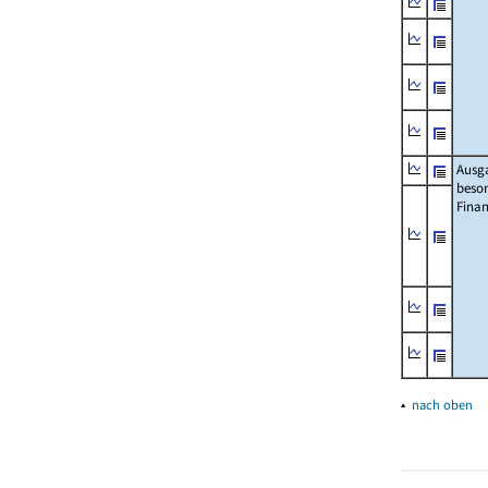
Ausg
beso
Fina
▴
nach oben