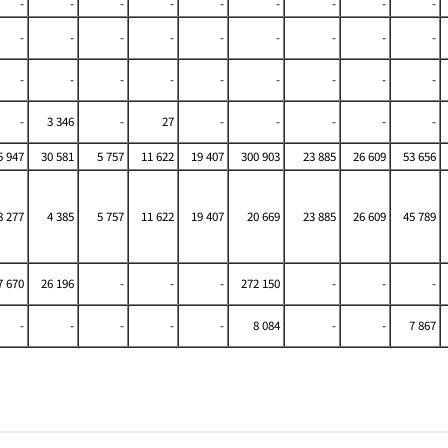
-
-
-
-
-
-
-
-
-
-
-
-
-
-
-
-
-
-
-
-
-
-
-
-
-
-
-
-
3 346
-
27
-
-
-
-
-
5 947
30 581
5 757
11 622
19 407
300 903
23 885
26 609
53 656
8 277
4 385
5 757
11 622
19 407
20 669
23 885
26 609
45 789
7 670
26 196
-
-
-
272 150
-
-
-
-
-
-
-
-
8 084
-
-
7 867