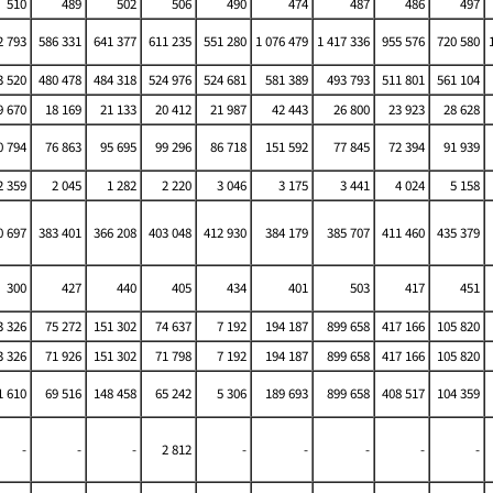
510
489
502
506
490
474
487
486
497
 793
586 331
641 377
611 235
551 280
1 076 479
1 417 336
955 576
720 580
 520
480 478
484 318
524 976
524 681
581 389
493 793
511 801
561 104
9 670
18 169
21 133
20 412
21 987
42 443
26 800
23 923
28 628
0 794
76 863
95 695
99 296
86 718
151 592
77 845
72 394
91 939
2 359
2 045
1 282
2 220
3 046
3 175
3 441
4 024
5 158
 697
383 401
366 208
403 048
412 930
384 179
385 707
411 460
435 379
300
427
440
405
434
401
503
417
451
3 326
75 272
151 302
74 637
7 192
194 187
899 658
417 166
105 820
3 326
71 926
151 302
71 798
7 192
194 187
899 658
417 166
105 820
1 610
69 516
148 458
65 242
5 306
189 693
899 658
408 517
104 359
-
-
-
2 812
-
-
-
-
-