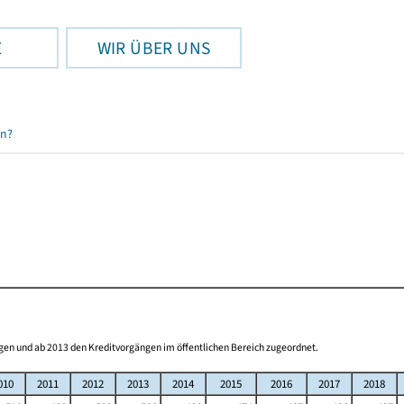
E
WIR ÜBER UNS
en?
gen und ab 2013 den Kreditvorgängen im öffentlichen Bereich zugeordnet.
010
2011
2012
2013
2014
2015
2016
2017
2018