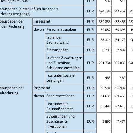
lkerung zum 30.06.
EUR
507
513
oausgaben (einschließlich besondere
EUR
494 188
542 457
542
nzierungsvorgänge)
toausgaben der
insgesamt
EUR
389 833
432 455
453
enden Rechnung
davon
Personalausgaben
EUR
39 082
60 398
1
laufender
EUR
55 314
64 122
9
Sachaufwand
Zinsausgaben
EUR
3 703
2 902
laufende Zuweisungen
und Zuschüsse,
EUR
291 734
305 033
340
Schuldendiensthilfen
darunter soziale
EUR
463
460
Leistungen
toausgaben der
insgesamt
EUR
65 504
96 932
5
talrechnung
davon
Sachinvestitionen
EUR
61 608
89 458
5
darunter für
EUR
55 491
87 616
5
Baumaßnahmen
Zuweisungen und
Zuschüsse für
EUR
3 896
7 474
Investitionen