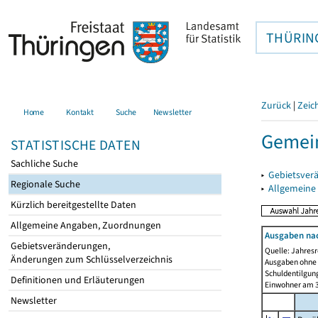
THÜRIN
Zurück
|
Zeic
Home
Kontakt
Suche
Newsletter
Gemein
STATISTISCHE DATEN
Sachliche Suche
▸
Gebietsver
Regionale Suche
▸
Allgemeine
Kürzlich bereitgestellte Daten
Allgemeine Angaben, Zuordnungen
Ausgaben na
Gebietsveränderungen,
Quelle: Jahresr
Änderungen zum Schlüsselverzeichnis
Ausgaben ohne 
Schuldentilgun
Definitionen und Erläuterungen
Einwohner am 3
Newsletter