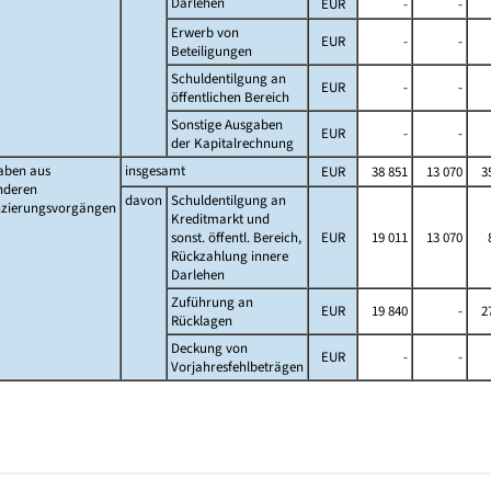
Darlehen
EUR
-
-
Erwerb von
EUR
-
-
Beteiligungen
Schuldentilgung an
EUR
-
-
öffentlichen Bereich
Sonstige Ausgaben
EUR
-
-
der Kapitalrechnung
aben aus
insgesamt
EUR
38 851
13 070
3
nderen
davon
Schuldentilgung an
nzierungsvorgängen
Kreditmarkt und
sonst. öffentl. Bereich,
EUR
19 011
13 070
Rückzahlung innere
Darlehen
Zuführung an
EUR
19 840
-
2
Rücklagen
Deckung von
EUR
-
-
Vorjahresfehlbeträgen